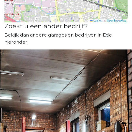
Leaflet
|
©
OpenStreetMap
Zoekt u een ander bedrijf?
Bekijk dan andere garages en bedrijven in Ede
hieronder.