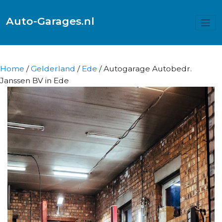
Auto-Garages.nl
Home
/
Gelderland
/
Ede
/ Autogarage Autobedr.
Janssen BV in Ede