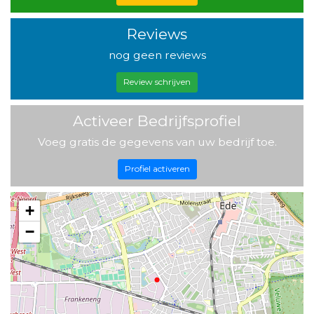
Reviews
nog geen reviews
Review schrijven
Activeer Bedrijfsprofiel
Voeg gratis de gegevens van uw bedrijf toe.
Profiel activeren
+
−