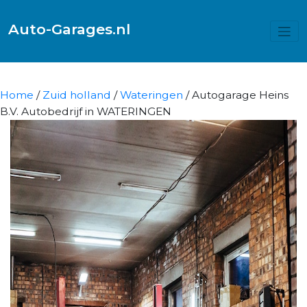
Auto-Garages.nl
Home
/
Zuid holland
/
Wateringen
/ Autogarage Heins
B.V. Autobedrijf in WATERINGEN