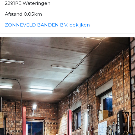
2291PE Wateringen
Afstand 0.05km
ZONNEVELD BANDEN B.V. bekijken