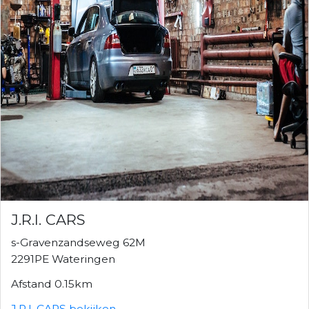
J.R.I. CARS
s-Gravenzandseweg 62M
2291PE Wateringen
Afstand 0.15km
J.R.I. CARS bekijken