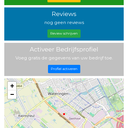
Reviews
nog geen reviews
Review schrijven
Activeer Bedrijfsprofiel
Voeg gratis de gegevens van uw bedrijf toe.
Profiel activeren
+
−