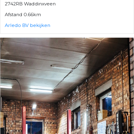
2742RB Waddinxveen
Afstand 0.66km
Arledo BV bekijken