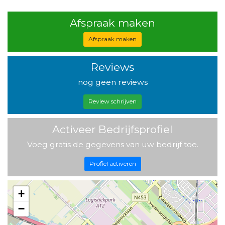
Afspraak maken
Afspraak maken
Reviews
nog geen reviews
Review schrijven
Activeer Bedrijfsprofiel
Voeg gratis de gegevens van uw bedrijf toe.
Profiel activeren
+
−