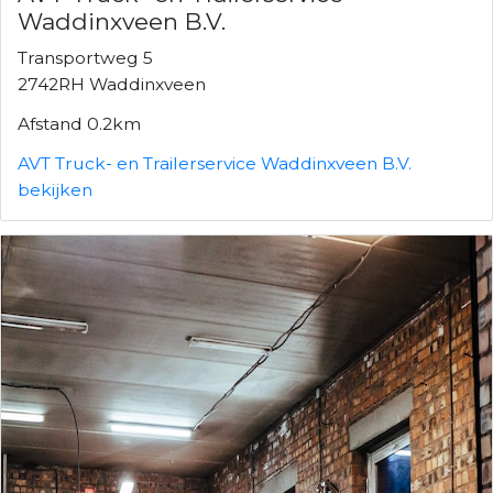
Waddinxveen B.V.
Transportweg 5
2742RH Waddinxveen
Afstand 0.2km
AVT Truck- en Trailerservice Waddinxveen B.V.
bekijken