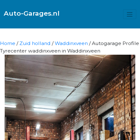
Auto-Garages.nl
Home
/
Zuid holland
/
Waddinxveen
/ Autogarage Profile
Tyrecenter waddinxveen in Waddinxveen