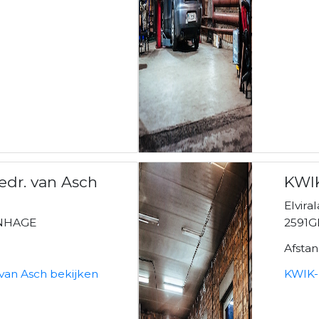
dr. van Asch
KWIK
Elvira
ENHAGE
2591G
Afsta
van Asch bekijken
KWIK-