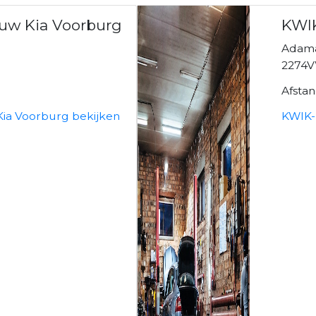
uw Kia Voorburg
KWIK
Adama
2274V
Afsta
ia Voorburg bekijken
KWIK-