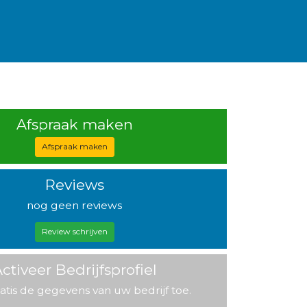
Afspraak maken
Afspraak maken
Reviews
nog geen reviews
Review schrijven
ctiveer Bedrijfsprofiel
atis de gegevens van uw bedrijf toe.