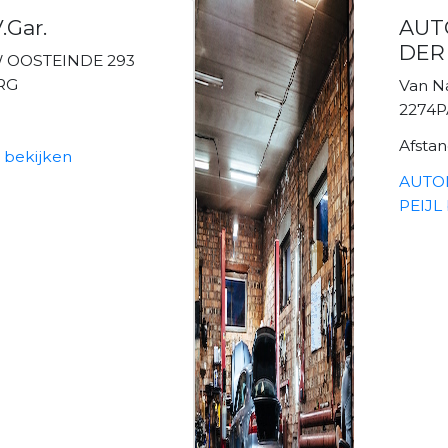
.Gar.
AUT
DER
 OOSTEINDE 293
RG
Van Na
2274P
Afsta
 bekijken
AUTO
PEIJL