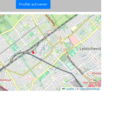
Profiel activeren
Leaflet
|
©
OpenStreetMap