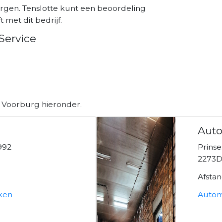
rgen. Tenslotte kunt een beoordeling
 met dit bedrijf.
Service
n Voorburg hieronder.
Auto
992
Prins
g
2273D
Afsta
ken
Autom