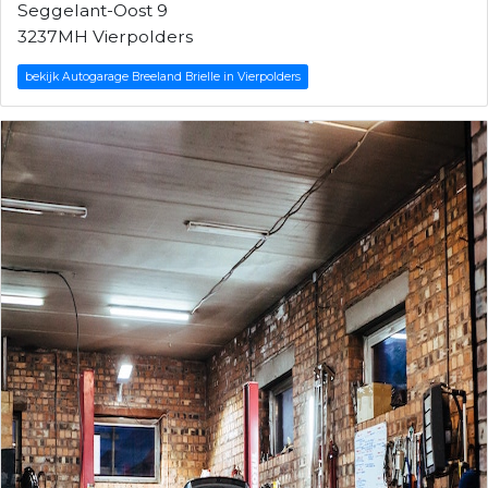
Seggelant-Oost 9
3237MH Vierpolders
bekijk Autogarage Breeland Brielle in Vierpolders