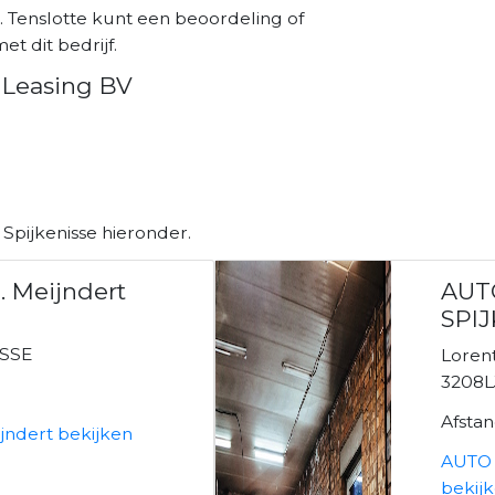
. Tenslotte kunt een beoordeling of
et dit bedrijf.
 Leasing BV
Spijkenisse hieronder.
. Meijndert
AUT
SPIJ
B
ISSE
Loren
3208LJ
Afsta
ijndert bekijken
AUTO 
bekij