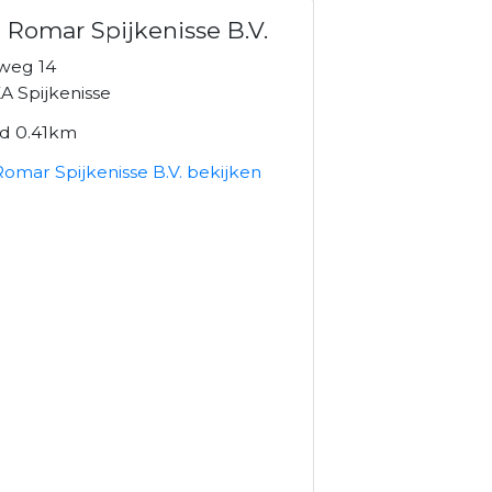
 Romar Spijkenisse B.V.
weg 14
A Spijkenisse
nd 0.41km
omar Spijkenisse B.V. bekijken