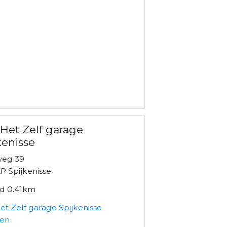
Het Zelf garage
kenisse
eg 39
P Spijkenisse
nd 0.41km
t Zelf garage Spijkenisse
ken