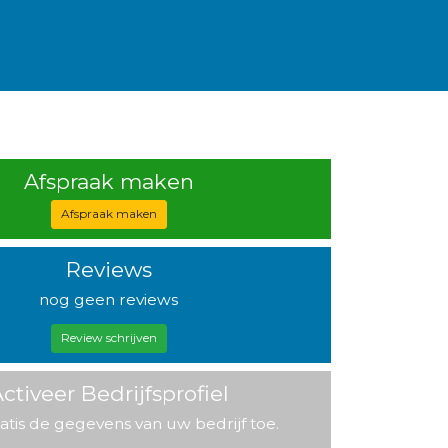
Afspraak maken
Afspraak maken
Reviews
nog geen reviews
Review schrijven
ctiveer Bedrijfsprofiel
atis de gegevens van uw bedrijf toe.