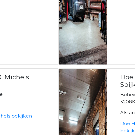
. Michels
Doe 
Spij
se
Bohrw
3208K
Afsta
chels bekijken
Doe He
bekij