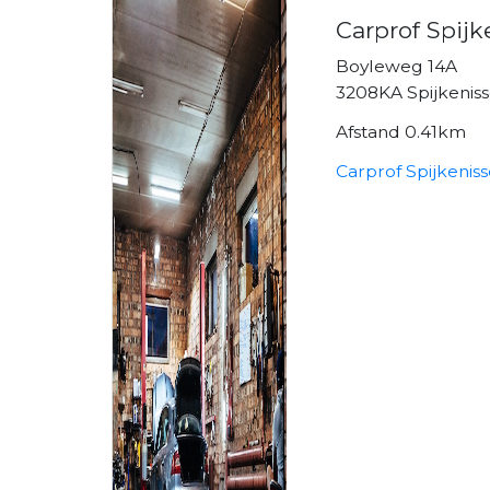
Carprof Spijk
Boyleweg 14A
3208KA Spijkenis
Afstand 0.41km
Carprof Spijkenis