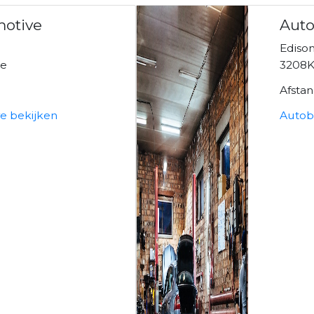
otive
Auto
Ediso
se
3208K
Afsta
e bekijken
Autob