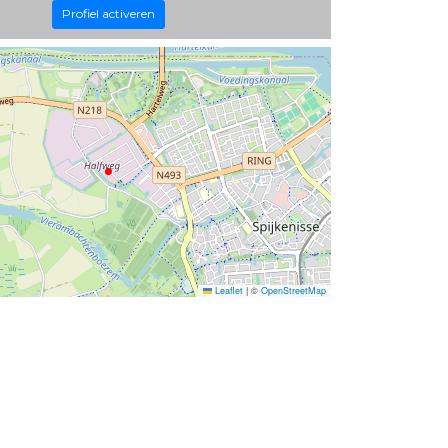
Profiel activeren
Leaflet
|
©
OpenStreetMap