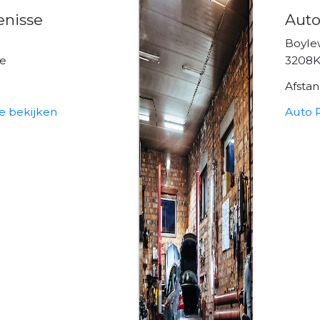
enisse
Auto
Boyle
se
3208K
Afsta
se bekijken
Auto R