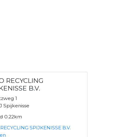
O RECYCLING
KENISSE B.V.
tzweg 1
 Spijkenisse
nd 0.22km
RECYCLING SPIJKENISSE B.V.
ken