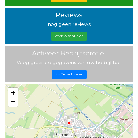
Reviews
nog geen reviews
Review schrijven
Activeer Bedrijfsprofiel
Voeg gratis de gegevens van uw bedrijf toe.
Profiel activeren
+
−