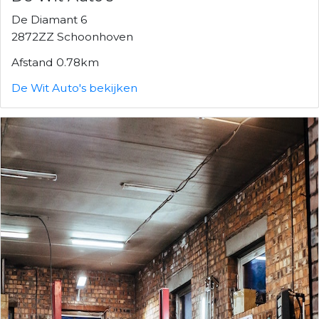
De Diamant 6
2872ZZ Schoonhoven
Afstand 0.78km
De Wit Auto's bekijken