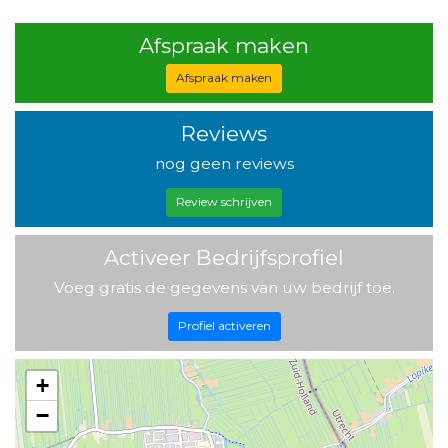
Afspraak maken
Afspraak maken
Reviews
nog geen reviews
Review schrijven
Activeer Bedrijfsprofiel
Voeg gratis de gegevens van uw bedrijf toe.
Profiel activeren
+
−