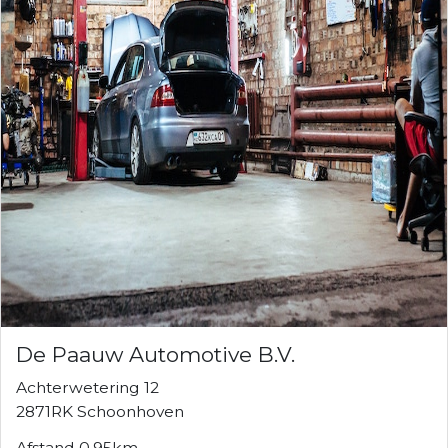
De Paauw Automotive B.V.
Achterwetering 12
2871RK Schoonhoven
Afstand 0.95km