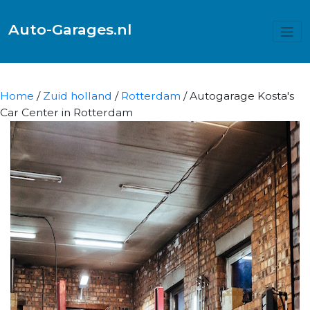
Auto-Garages.nl
Home
/
Zuid holland
/
Rotterdam
/ Autogarage Kosta's
Car Center in Rotterdam