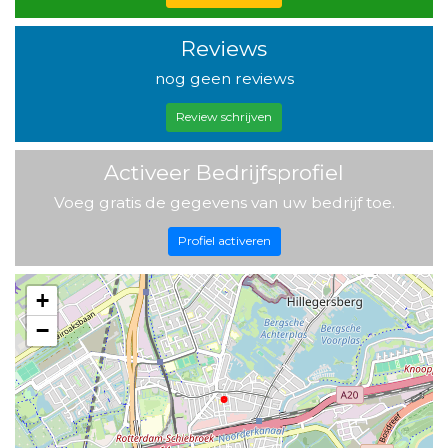
Reviews
nog geen reviews
Review schrijven
Activeer Bedrijfsprofiel
Voeg gratis de gegevens van uw bedrijf toe.
Profiel activeren
+
−