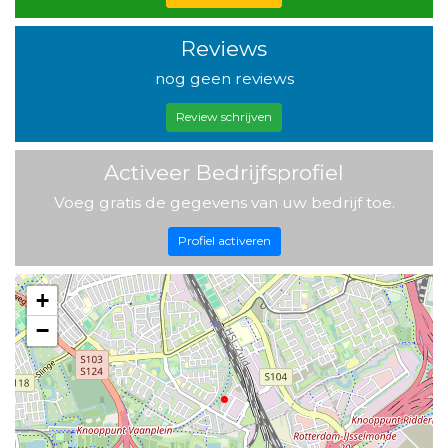
Reviews
nog geen reviews
Review schrijven
Activeer Bedrijfsprofiel
Voeg gratis de gegevens van uw bedrijf toe.
Profiel activeren
+
−