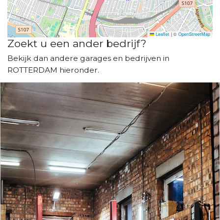
Leaflet
|
©
OpenStreetMap
Zoekt u een ander bedrijf?
Bekijk dan andere garages en bedrijven in
ROTTERDAM hieronder.