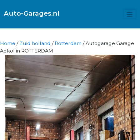
Auto-Garages.nl
Home
/
Zuid holland
/
Rotterdam
/ Autogarage Garage
Adkol in ROTTERDAM