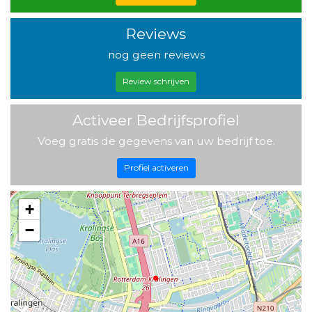
Reviews
nog geen reviews
Review schrijven
Activeer Bedrijfsprofiel
Voeg gratis de gegevens van uw bedrijf toe.
Profiel activeren
+
−