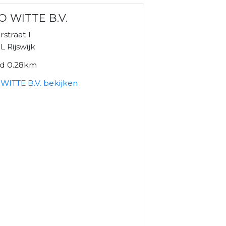
O WITTE B.V.
rstraat 1
 Rijswijk
nd 0.28km
WITTE B.V. bekijken