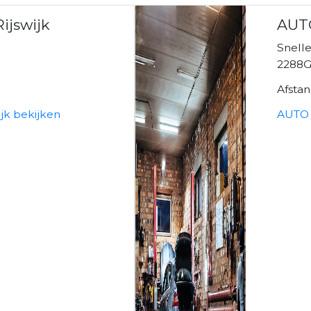
ijswijk
AUT
Snelle
2288GL
Afsta
ijk bekijken
AUTO 