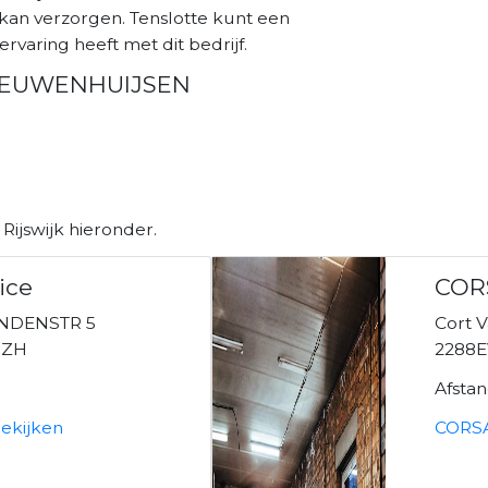
 verzorgen. Tenslotte kunt een
ervaring heeft met dit bedrijf.
NIEUWENHUIJSEN
Rijswijk hieronder.
ice
COR
INDENSTR 5
Cort V
 ZH
2288EV
Afsta
bekijken
CORSA