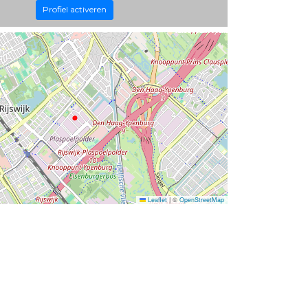
Profiel activeren
Leaflet
|
©
OpenStreetMap