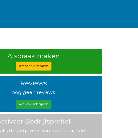
Afspraak maken
Afspraak maken
Reviews
nog geen reviews
Review schrijven
ctiveer Bedrijfsprofiel
atis de gegevens van uw bedrijf toe.