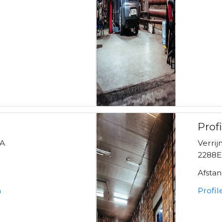
Prof
5A
Verrij
2288EN
Afsta
n
Profil