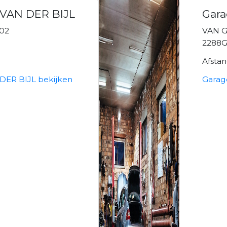
VAN DER BIJL
Gara
102
VAN G
2288G
Afsta
ER BIJL bekijken
Garage