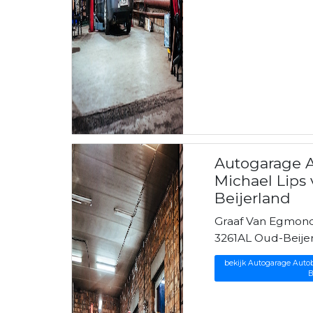
Autogarage A
Michael Lips v
Beijerland
Graaf Van Egmond
3261AL Oud-Beije
bekijk Autogarage Autobe
B