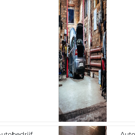
utobedrijf
Auto