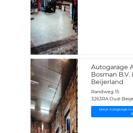
Autogarage A
Bosman B.V. 
Beijerland
Randweg 15
3263RA Oud-Beije
bekijk Autogarage Aut
B