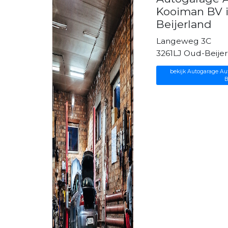
Kooiman BV 
Beijerland
Langeweg 3C
3261LJ Oud-Beije
bekijk Autogarage Au
B