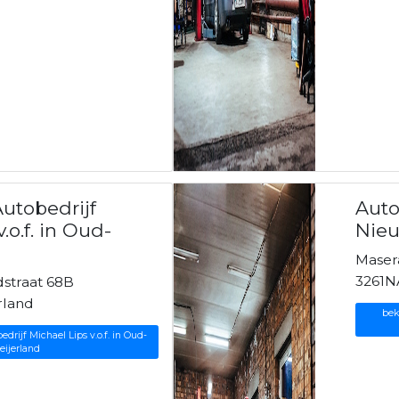
utobedrijf
Auto
.o.f. in Oud-
Nieu
Masera
3261N
straat 68B
rland
bek
drijf Michael Lips v.o.f. in Oud-
eijerland