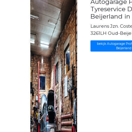
Autogarage Pr
Tyreservice 
Beijerland i
Laurens Jzn. Coste
3261LH Oud-Beije
bekijk Autogarage Prof
Beijerland