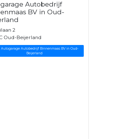
garage Autobedrijf
nenmaas BV in Oud-
erland
ilaan 2
C Oud-Beijerland
k Autogarage Autobedrijf Binnenmaas BV in Oud-
Beijerland