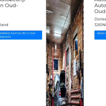
in Oud-
Auto
Oud-
Donke
rland
3261N
tobedrijf Kooiman BV in Oud-
bekijk
eijerland