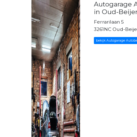
Autogarage A
in Oud-Beije
Ferrarilaan 5
3261NC Oud-Beije
bekijk Autogarage Autobe