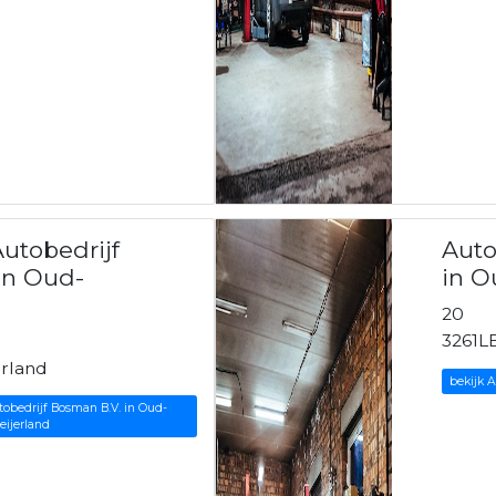
utobedrijf
Auto
in Oud-
in O
20
3261L
rland
bekijk 
obedrijf Bosman B.V. in Oud-
eijerland