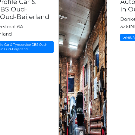
ofile Car &
Auto
DBS Oud-
in O
n Oud-Beijerland
Donke
3261N
rstraat 6A
rland
bekijk 
ile Car & Tyreservice DBS Oud-
 in Oud-Beijerland