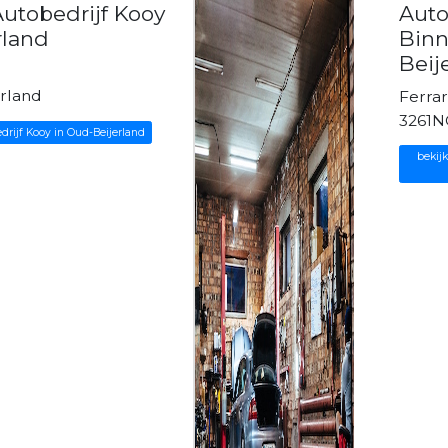
utobedrijf Kooy
Auto
rland
Bin
Beij
rland
Ferrar
3261N
drijf Kooy in Oud-Beijerland
bekij