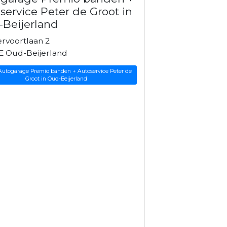
service Peter de Groot in
Beijerland
rvoortlaan 2
E Oud-Beijerland
 Autogarage Premio banden + Autoservice Peter de
Groot in Oud-Beijerland