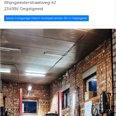
Rhijngeesterstraatweg 42
2341BV Oegstgeest
bekijk Autogarage Détom Autospecialsiten BV in Oegstgeest