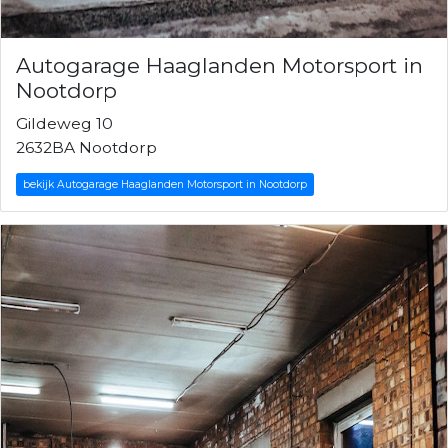
Autogarage Haaglanden Motorsport in
Nootdorp
Gildeweg 10
2632BA Nootdorp
bekijk Autogarage Haaglanden Motorsport in Nootdorp