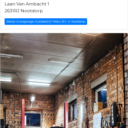
Laan Van Ambacht 1
2631RJ Nootdorp
bekijk Autogarage Autobedrijf Mebu B.V. in Nootdorp