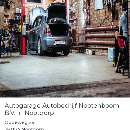
Autogarage Autobedrijf Nootenboom
B.V. in Nootdorp
Oudeweg 29
2631PA Nootdorp