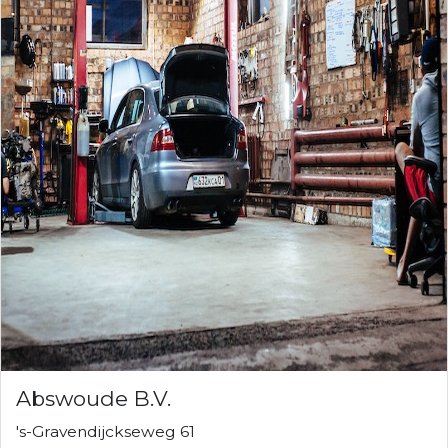
Abswoude B.V.
's-Gravendijckseweg 61