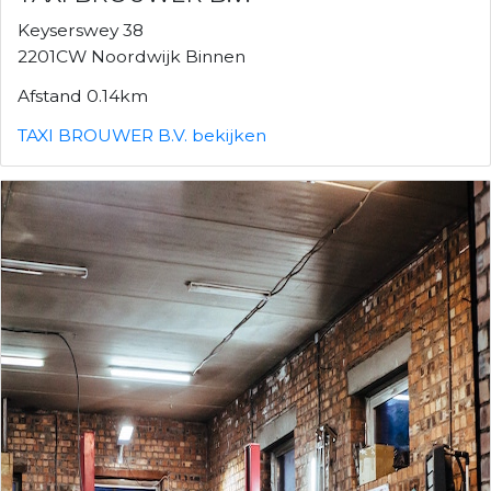
Keyserswey 38
2201CW Noordwijk Binnen
Afstand 0.14km
TAXI BROUWER B.V. bekijken