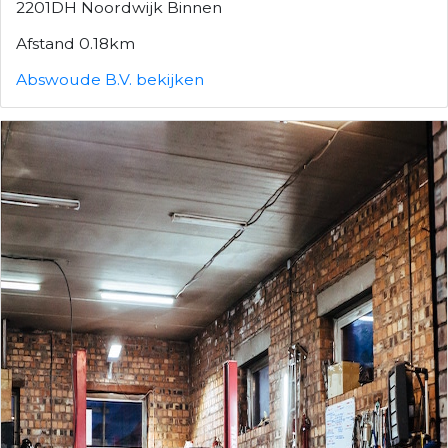
2201DH Noordwijk Binnen
Afstand 0.18km
Abswoude B.V. bekijken