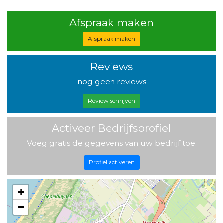
Afspraak maken
Afspraak maken
Reviews
nog geen reviews
Review schrijven
Activeer Bedrijfsprofiel
Voeg gratis de gegevens van uw bedrijf toe.
Profiel activeren
+
−