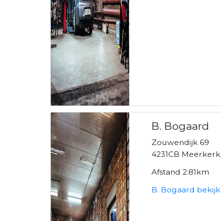
B. Bogaard
Zouwendijk 69
4231CB Meerkerk
Afstand 2.81km
B. Bogaard bekij