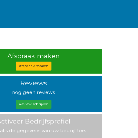
Afspraak maken
Afspraak maken
Reviews
nog geen reviews
Review schrijven
ctiveer Bedrijfsprofiel
atis de gegevens van uw bedrijf toe.