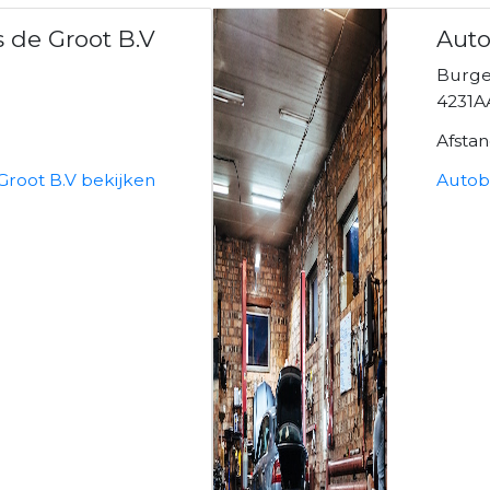
 de Groot B.V
Auto
Burge
k
4231A
Afsta
Groot B.V bekijken
Autob