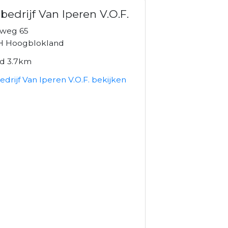
bedrijf Van Iperen V.O.F.
weg 65
H Hoogblokland
nd 3.7km
drijf Van Iperen V.O.F. bekijken