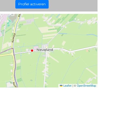
Profiel activeren
Leaflet
|
©
OpenStreetMap