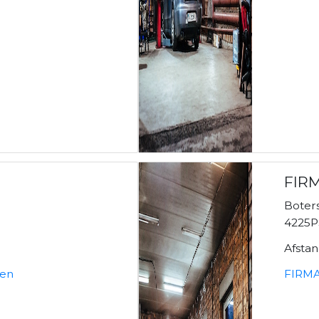
FIR
Boter
4225P
Afsta
ken
FIRMA