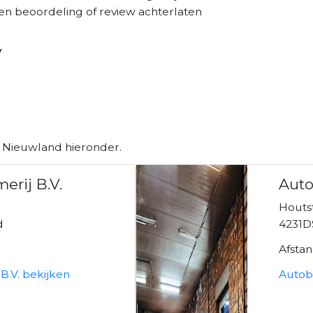
en beoordeling of review achterlaten
V
n Nieuwland hieronder.
erij B.V.
Auto
Houtst
d
4231D
Afsta
B.V. bekijken
Autobe