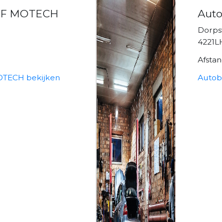
JF MOTECH
Auto
Dorps
4221L
Afsta
TECH bekijken
Autobe