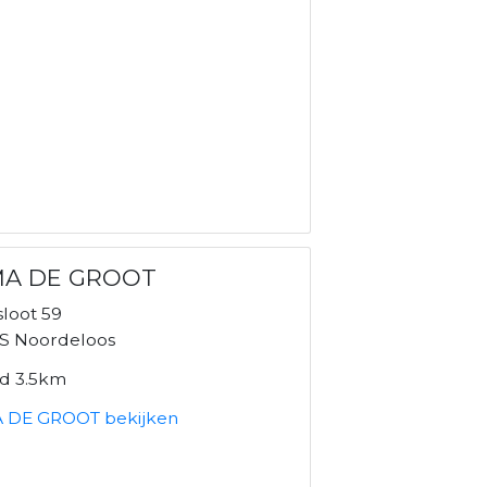
MA DE GROOT
sloot 59
S Noordeloos
nd 3.5km
 DE GROOT bekijken