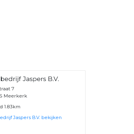
bedrijf Jaspers B.V.
raat 7
S Meerkerk
nd 1.83km
drijf Jaspers B.V. bekijken