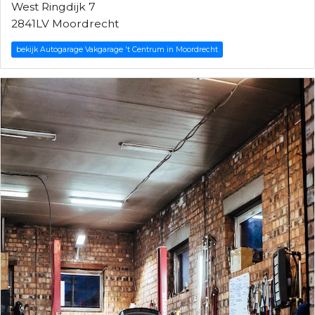
West Ringdijk 7
2841LV Moordrecht
bekijk Autogarage Vakgarage 't Centrum in Moordrecht