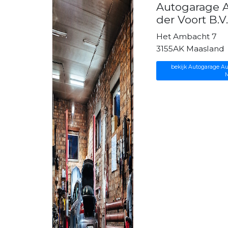
Autogarage A
der Voort B.V
Het Ambacht 7
3155AK Maasland
bekijk Autogarage Aut
M