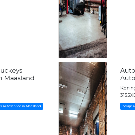
Luckeys
Auto
in Maasland
Auto
Konin
3155X
s Autoservice in Maasland
bekijk 