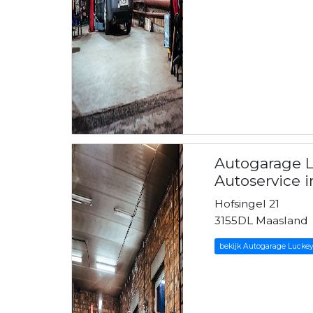
Autogarage 
Autoservice 
Hofsingel 21
3155DL Maasland
bekijk Autogarage Luckey