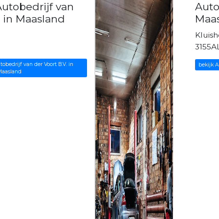
utobedrijf van
Auto
. in Maasland
Maa
Kluish
3155A
obedrijf van der Voort B.V. in
bekijk 
aasland