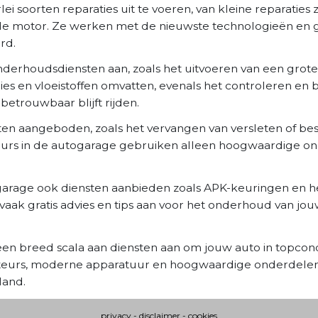
 soorten reparaties uit te voeren, van kleine reparaties 
n de motor. Ze werken met de nieuwste technologieën en
rd.
nderhoudsdiensten aan, zoals het uitvoeren van een grote
gies en vloeistoffen omvatten, evenals het controleren en
betrouwbaar blijft rijden.
en aangeboden, zoals het vervangen van versleten of b
eurs in de autogarage gebruiken alleen hoogwaardige on
garage ook diensten aanbieden zoals APK-keuringen en het
k gratis advies en tips aan voor het onderhoud van jou
en breed scala aan diensten aan om jouw auto in topcon
teurs, moderne apparatuur en hoogwaardige onderdelen,
land.
privacy
-
disclaimer
-
cookies