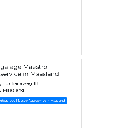
garage Maestro
service in Maasland
gin Julianaweg 1B
B Maasland
Autogarage Maestro Autoservice in Maasland