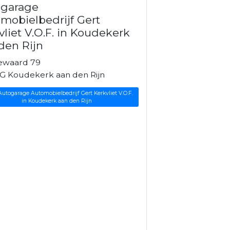
ogarage
mobielbedrijf Gert
vliet V.O.F. in Koudekerk
den Rijn
ewaard 79
G Koudekerk aan den Rijn
Autogarage Automobielbedrijf Gert Kerkvliet V.O.F.
in Koudekerk aan den Rijn