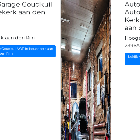
Garage Goudkuil
Aut
ekerk aan den
Auto
Kerk
aan 
 aan den Rijn
Hoog
2396A
e Goudkuil VOF in Koudekerk aan
den Rijn
bekijk 