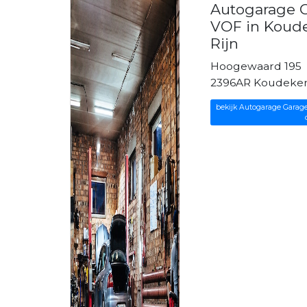
Autogarage 
VOF in Koud
Rijn
Hoogewaard 195
2396AR Koudekerk
bekijk Autogarage Garag