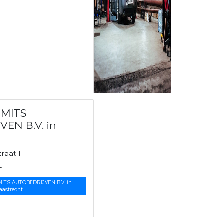
SMITS
EN B.V. in
raat 1
t
MITS AUTOBEDRIJVEN B.V. in
aastrecht