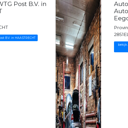
TG Post B.V. in
Aut
T
Auto
Eegd
CHT
Provi
2851E
ost B.V. in HAASTRECHT
bekijk