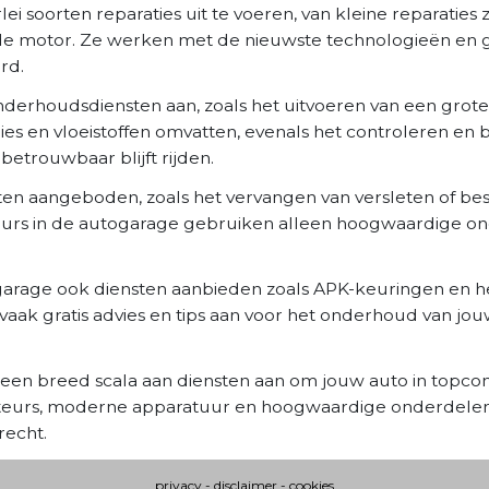
 soorten reparaties uit te voeren, van kleine reparaties 
n de motor. Ze werken met de nieuwste technologieën en
rd.
nderhoudsdiensten aan, zoals het uitvoeren van een grote
gies en vloeistoffen omvatten, evenals het controleren en
betrouwbaar blijft rijden.
en aangeboden, zoals het vervangen van versleten of b
eurs in de autogarage gebruiken alleen hoogwaardige on
garage ook diensten aanbieden zoals APK-keuringen en het
k gratis advies en tips aan voor het onderhoud van jou
 een breed scala aan diensten aan om jouw auto in topco
teurs, moderne apparatuur en hoogwaardige onderdelen,
recht.
privacy
-
disclaimer
-
cookies