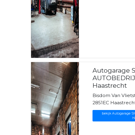
Autogarage 
AUTOBEDRIJV
Haastrecht
Bisdom Van Vlietst
2851EC Haastrech
bekijk Autogarage S
H