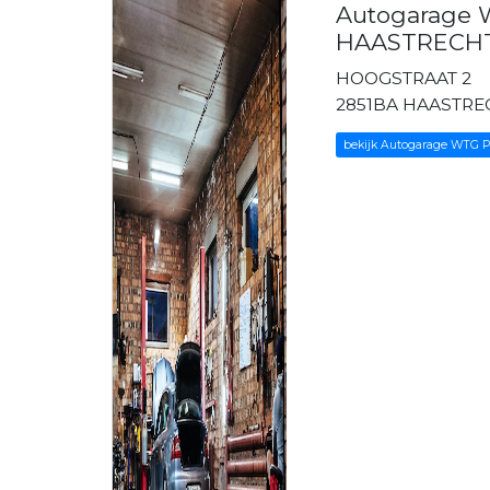
Autogarage W
HAASTRECH
HOOGSTRAAT 2
2851BA HAASTRE
bekijk Autogarage WTG P