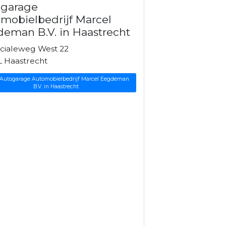
ogarage
mobielbedrijf Marcel
eman B.V. in Haastrecht
ncialeweg West 22
L Haastrecht
 Autogarage Automobielbedrijf Marcel Eegdeman
B.V. in Haastrecht