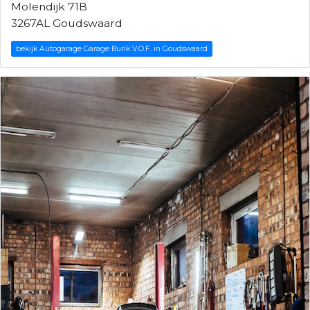
Molendijk 71B
3267AL Goudswaard
bekijk Autogarage Garage Burik V.O.F. in Goudswaard