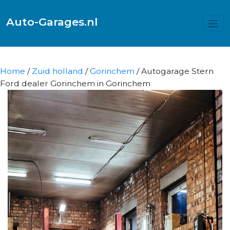
Auto-Garages.nl
Home
/
Zuid holland
/
Gorinchem
/ Autogarage Stern
Ford dealer Gorinchem in Gorinchem