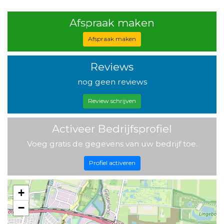
Afspraak maken
Afspraak maken
Reviews
nog geen reviews
Review schrijven
Activeer Bedrijfsprofiel
Voeg gratis de gegevens van uw bedrijf toe.
Profiel activeren
+
−