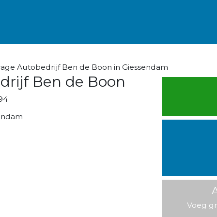
rage Autobedrijf Ben de Boon in Giessendam
drijf Ben de Boon
94
sendam
A
Voeg gr