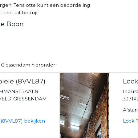
rgen. Tenslotte kunt een beoordeling
 met dit bedrijf.
de Boon
n Giessendam hieronder.
biele (8VVL87)
Lock
OHMANSTRAAT 8
Indust
XVELD-GIESSENDAM
3371X
Afsta
 (8VVL87) bekijken
Lock T