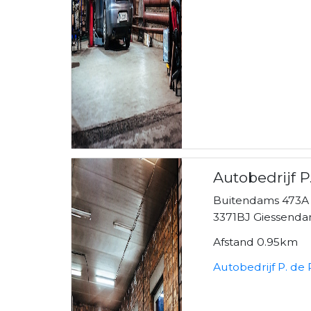
Autobedrijf P
Buitendams 473A
3371BJ Giessend
Afstand 0.95km
Autobedrijf P. de