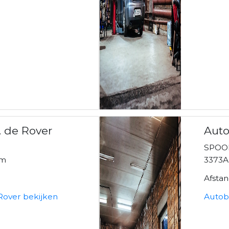
. de Rover
Auto
SPOO
am
3373
Afstan
 Rover bekijken
Autob