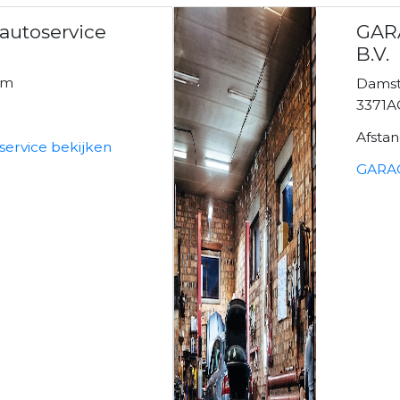
 autoservice
GAR
B.V.
am
Damst
3371A
Afsta
service bekijken
GARAG