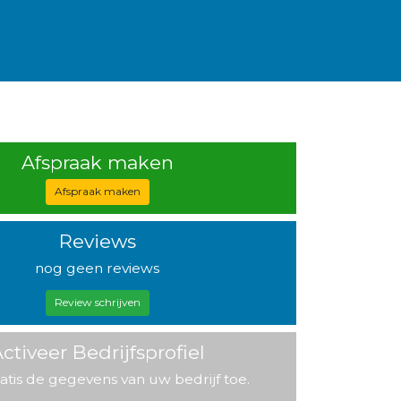
Afspraak maken
Afspraak maken
Reviews
nog geen reviews
Review schrijven
ctiveer Bedrijfsprofiel
atis de gegevens van uw bedrijf toe.