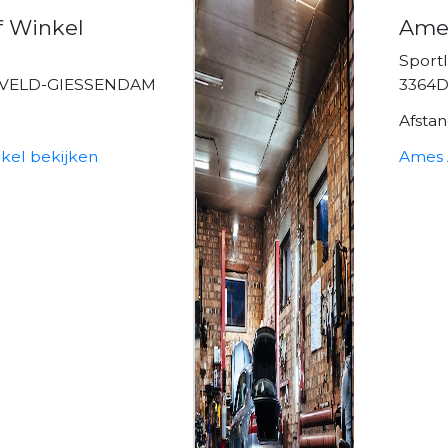
f Winkel
Ames
Sport
XVELD-GIESSENDAM
3364D
Afsta
kel bekijken
Ames 