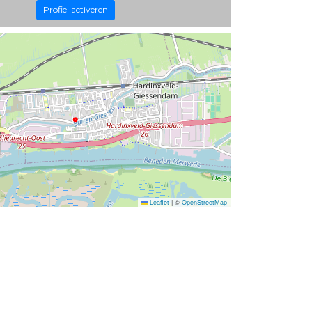
Profiel activeren
Leaflet
|
©
OpenStreetMap