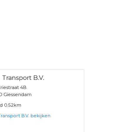
 Transport B.V.
riestraat 4B
D Giessendam
nd 0.52km
ransport B.V. bekijken