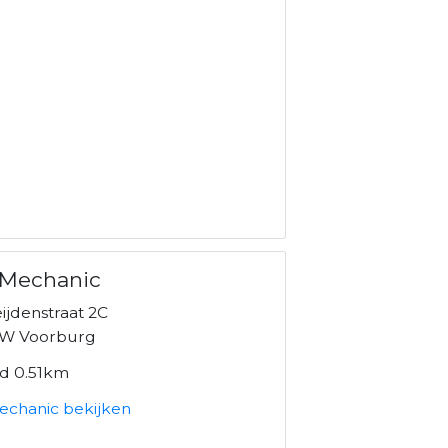
 Mechanic
ijdenstraat 2C
W Voorburg
nd 0.51km
echanic bekijken