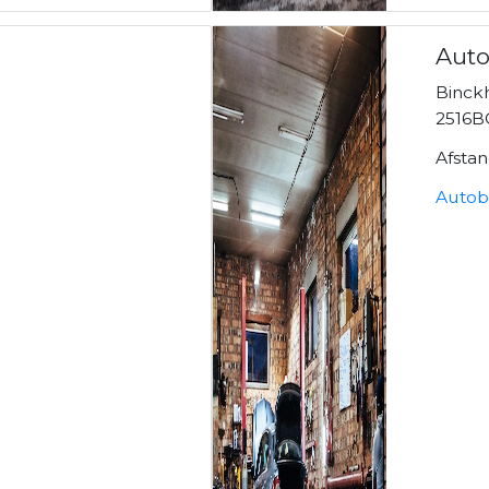
Auto
Binck
2516B
Afsta
Autobe