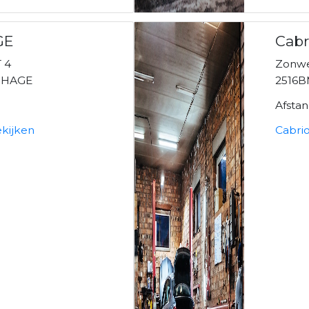
GE
Cabr
 4
Zonw
ENHAGE
2516B
Afsta
kijken
Cabrio