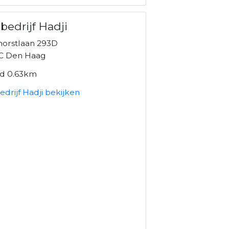
bedrijf Hadji
horstlaan 293D
C Den Haag
nd 0.63km
drijf Hadji bekijken