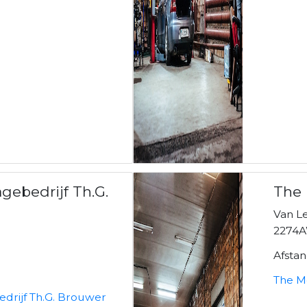
gebedrijf Th.G.
The
Van Le
2274A
Afsta
The M
drijf Th.G. Brouwer