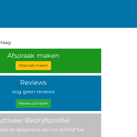
 Haag
Afspraak maken
Afspraak maken
Reviews
nog geen reviews
Review schrijven
ctiveer Bedrijfsprofiel
atis de gegevens van uw bedrijf toe.