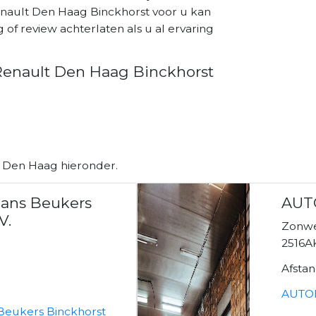
nault Den Haag Binckhorst voor u kan
of review achterlaten als u al ervaring
enault Den Haag Binckhorst
n Den Haag hieronder.
Hans Beukers
AUT
V.
Zonw
2516A
Afsta
AUTO
 Beukers Binckhorst