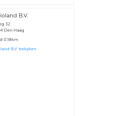
ioland B.V.
eg 32
M Den Haag
nd 0.18km
land B.V. bekijken