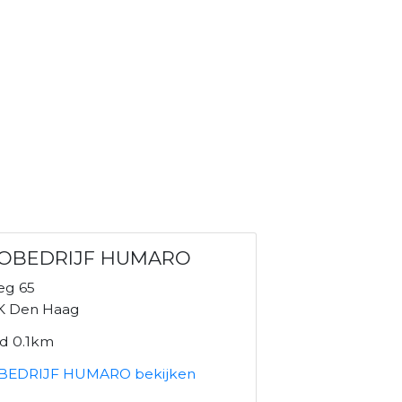
OBEDRIJF HUMARO
eg 65
K Den Haag
nd 0.1km
BEDRIJF HUMARO bekijken