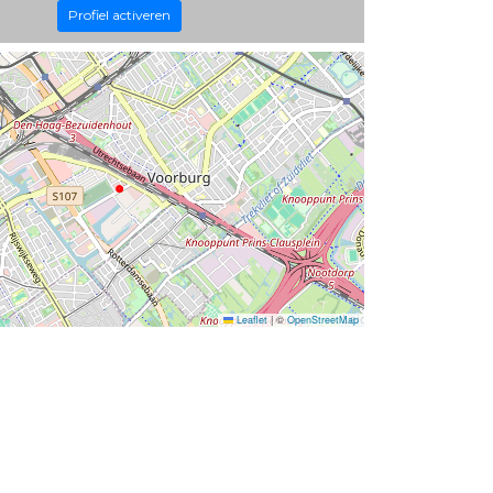
Profiel activeren
Leaflet
|
©
OpenStreetMap