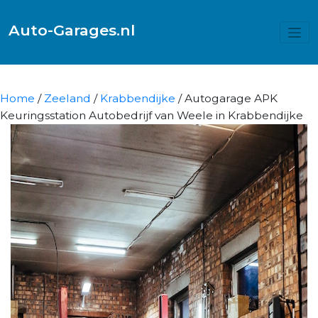
Auto-Garages.nl
Home
/
Zeeland
/
Krabbendijke
/ Autogarage APK
Keuringsstation Autobedrijf van Weele in Krabbendijke