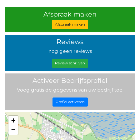
Afspraak maken
Afspraak maken
Reviews
nog geen reviews
Review schrijven
Activeer Bedrijfsprofiel
Voeg gratis de gegevens van uw bedrijf toe.
Profiel activeren
+
−