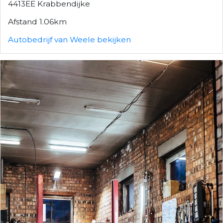
4413EE Krabbendijke
Afstand 1.06km
Autobedrijf van Weele bekijken