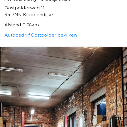
Oostpolderweg 11
4413NN Krabbendijke
Afstand 0.66km
Autobedrijf Oostpolder bekijken