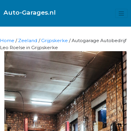
Auto-Garages.nl
Home
/
Zeeland
/
Grijpskerke
/ Autogarage Autobedrijf
Leo Roelse in Grijpskerke