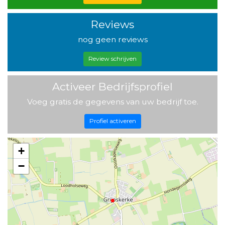
Reviews
nog geen reviews
Review schrijven
Activeer Bedrijfsprofiel
Voeg gratis de gegevens van uw bedrijf toe.
Profiel activeren
+
−