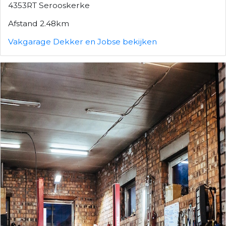
4353RT Serooskerke
Afstand 2.48km
Vakgarage Dekker en Jobse bekijken