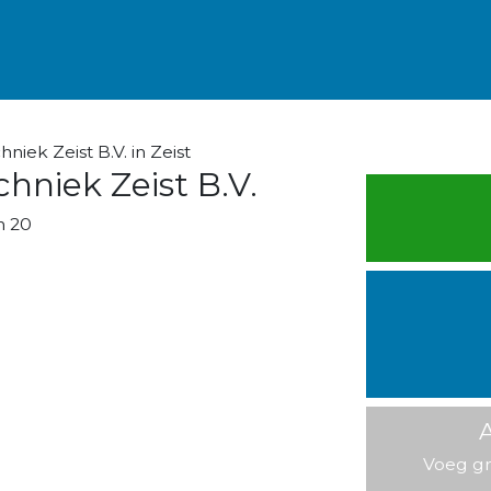
iek Zeist B.V. in Zeist
hniek Zeist B.V.
n 20
A
Voeg gr