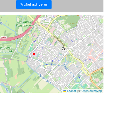
Profiel activeren
Leaflet
|
©
OpenStreetMap