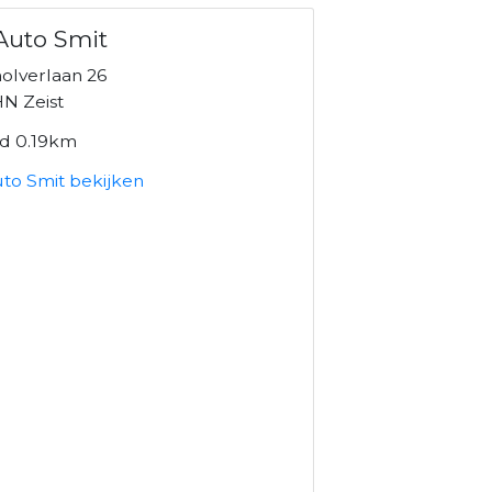
 Auto Smit
olverlaan 26
N Zeist
nd 0.19km
uto Smit bekijken