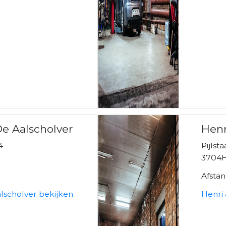
De Aalscholver
Henr
4
Pijlsta
3704H
Afsta
lscholver bekijken
Henri