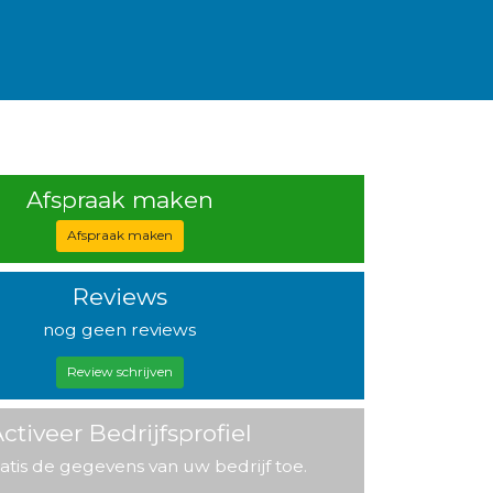
Afspraak maken
Afspraak maken
Reviews
nog geen reviews
Review schrijven
ctiveer Bedrijfsprofiel
atis de gegevens van uw bedrijf toe.