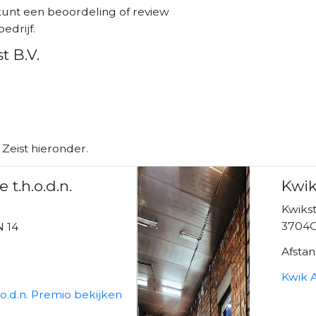
 kunt een beoordeling of review
edrijf.
t B.V.
Zeist hieronder.
 t.h.o.d.n.
Kwik
Kwiks
3704G
 14
Afsta
Kwik 
.o.d.n. Premio bekijken