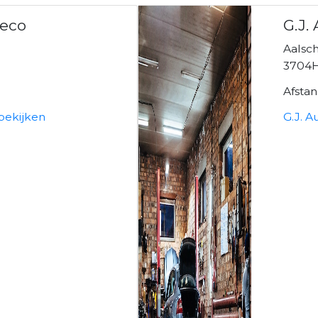
Peco
G.J.
Aalsch
3704H
Afsta
bekijken
G.J. A