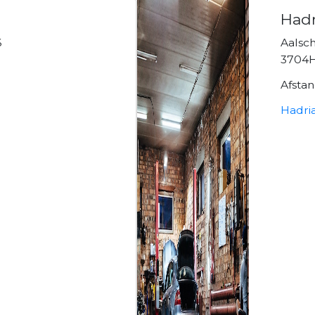
Hadr
6
Aalsch
3704H
Afsta
Hadria