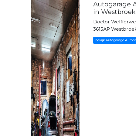
Autogarage A
in Westbroek
Doctor Welfferwe
3615AP Westbroe
bekijk Autogarage Autobed