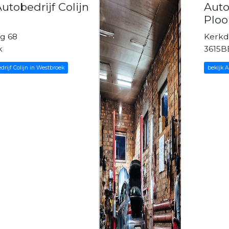
utobedrijf Colijn
Auto
Ploo
g 68
Kerkdi
k
3615B
rijf Colijn in Westbroek
bekijk 