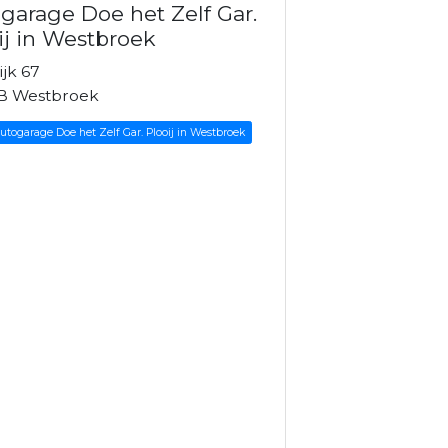
garage Doe het Zelf Gar.
ij in Westbroek
jk 67
B Westbroek
Autogarage Doe het Zelf Gar. Plooij in Westbroek