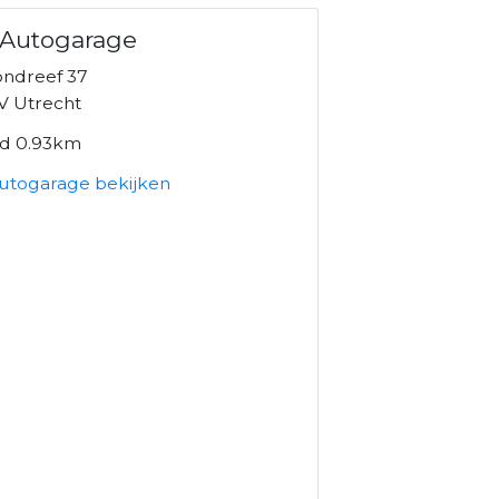
 Autogarage
ndreef 37
V Utrecht
nd 0.93km
utogarage bekijken