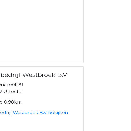
bedrijf Westbroek B.V
ndreef 29
V Utrecht
nd 0.98km
edrijf Westbroek B.V bekijken