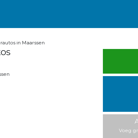
rautos in Maarssen
os
ssen
A
Voeg gr