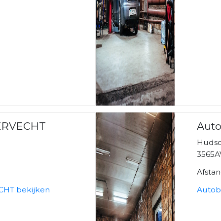
ERVECHT
Auto
Hudso
3565A
Afsta
HT bekijken
Autob