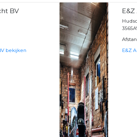
cht BV
E&Z
Hudso
3565A
Afsta
BV bekijken
E&Z A