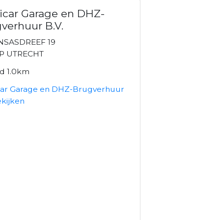
icar Garage en DHZ-
verhuur B.V.
NSASDREEF 19
AP UTRECHT
nd 1.0km
car Garage en DHZ-Brugverhuur
ekijken