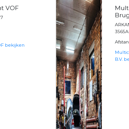
ht VOF
Mult
Brug
27
ARKA
3565
Afsta
OF bekijken
Multi
B.V. b