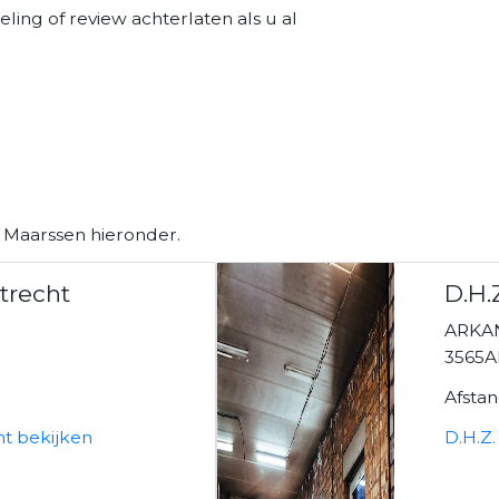
ing of review achterlaten als u al
n Maarssen hieronder.
trecht
D.H.
ARKA
3565
Afsta
ht bekijken
D.H.Z