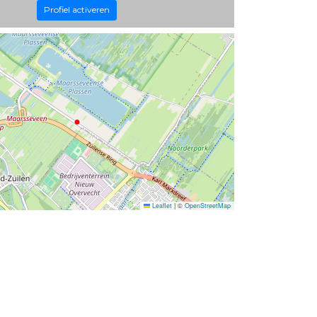
Profiel activeren
Leaflet
|
©
OpenStreetMap