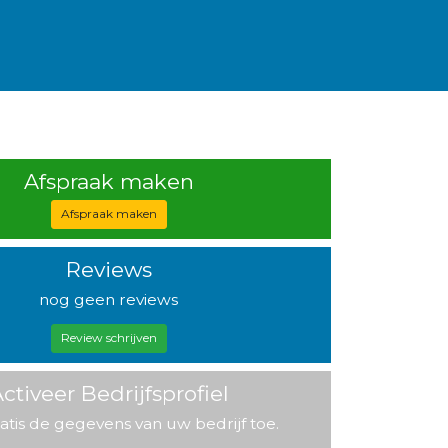
Afspraak maken
Afspraak maken
Reviews
nog geen reviews
Review schrijven
ctiveer Bedrijfsprofiel
atis de gegevens van uw bedrijf toe.