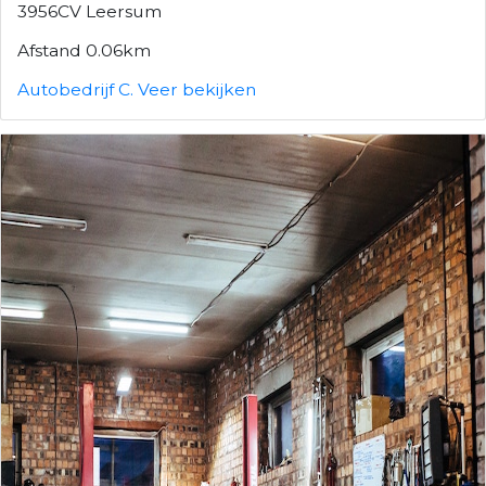
3956CV Leersum
Afstand 0.06km
Autobedrijf C. Veer bekijken