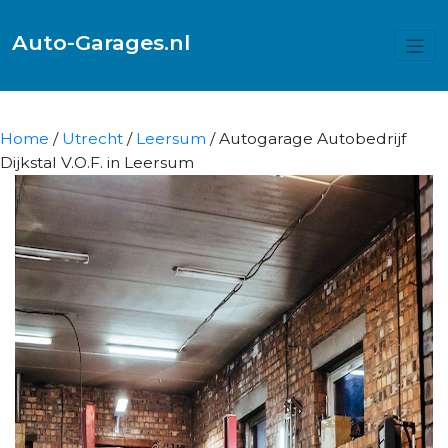
Auto-Garages.nl
Home
/
Utrecht
/
Leersum
/ Autogarage Autobedrijf
Dijkstal V.O.F. in Leersum