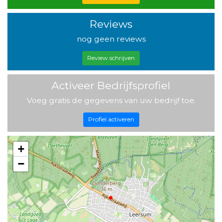
Reviews
nog geen reviews
Review schrijven
Activeer Bedrijfsprofiel
Voeg gratis de gegevens van uw bedrijf toe.
Profiel activeren
+
−