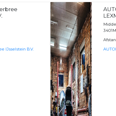
Verbree
AUT
.
LEX
Midd
n
3401MB
Afsta
e IJsselstein B.V.
AUTO