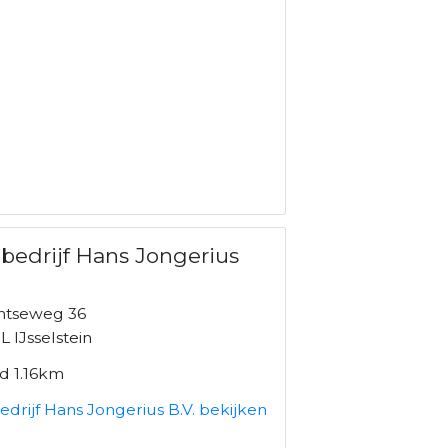
bedrijf Hans Jongerius
htseweg 36
 IJsselstein
d 1.16km
drijf Hans Jongerius B.V. bekijken