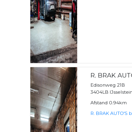
R. BRAK AUT
Edisonweg 21B
3404LB IJsselstei
Afstand 0.94km
R. BRAK AUTO'S b