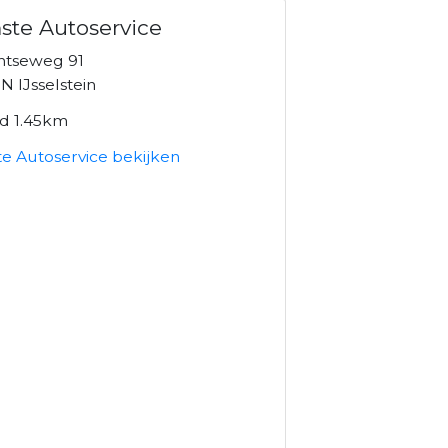
te Autoservice
htseweg 91
 IJsselstein
nd 1.45km
e Autoservice bekijken