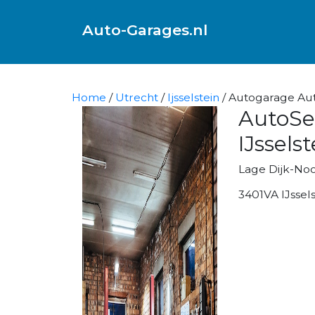
Auto-Garages.nl
Home
/
Utrecht
/
Ijsselstein
/ Autogarage Auto
AutoSe
IJsselst
Lage Dijk-Noo
3401VA IJssels