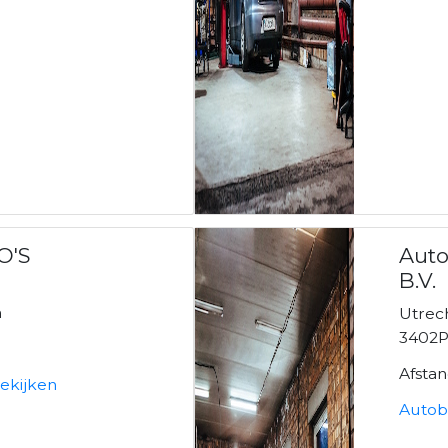
O'S
Auto
B.V.
n
Utrec
3402PL
Afstan
ekijken
Autobe