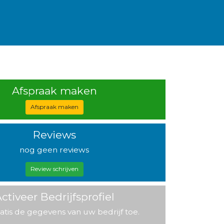
Afspraak maken
Afspraak maken
Reviews
nog geen reviews
Review schrijven
ctiveer Bedrijfsprofiel
atis de gegevens van uw bedrijf toe.