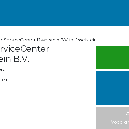
ServiceCenter IJsselstein B.V. in IJsselstein
rviceCenter
ein B.V.
rd 11
tein
A
Voeg gr