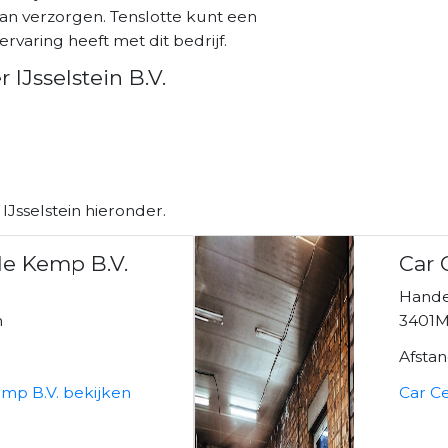
kan verzorgen. Tenslotte kunt een
ervaring heeft met dit bedrijf.
IJsselstein B.V.
IJsselstein hieronder.
de Kemp B.V.
Car 
Hande
n
3401ME
Afsta
mp B.V. bekijken
Car Ce