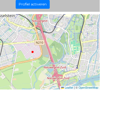
Profiel activeren
Leaflet
|
©
OpenStreetMap