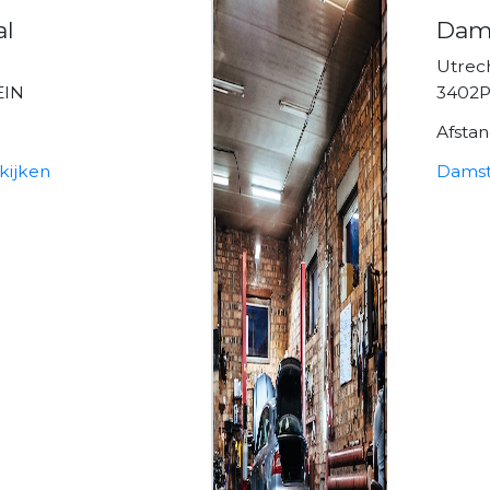
al
Dams
Utrec
EIN
3402PN
Afsta
kijken
Damst