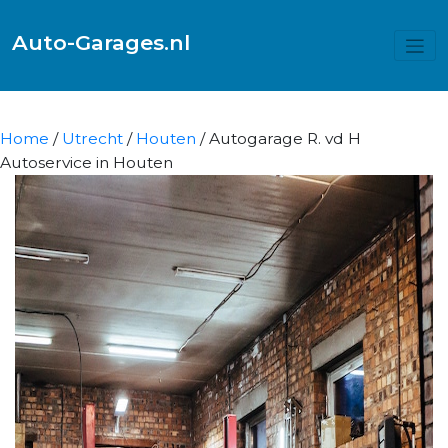
Auto-Garages.nl
Home
/
Utrecht
/
Houten
/ Autogarage R. vd H
Autoservice in Houten