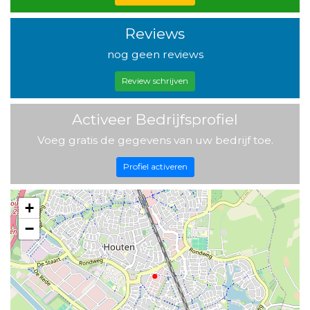
Reviews
nog geen reviews
Review schrijven
Activeer Bedrijfsprofiel
Voeg gratis de gegevens van uw bedrijf toe.
Profiel activeren
+
−