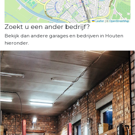
Leaflet
|
©
OpenStreetMap
Zoekt u een ander bedrijf?
Bekijk dan andere garages en bedrijven in Houten
hieronder.