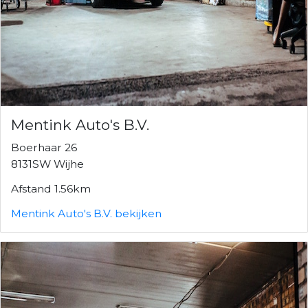
Mentink Auto's B.V.
Boerhaar 26
8131SW Wijhe
Afstand 1.56km
Mentink Auto's B.V. bekijken