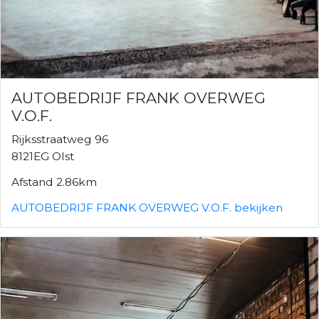
AUTOBEDRIJF FRANK OVERWEG
V.O.F.
Rijksstraatweg 96
8121EG Olst
Afstand 2.86km
AUTOBEDRIJF FRANK OVERWEG V.O.F. bekijken