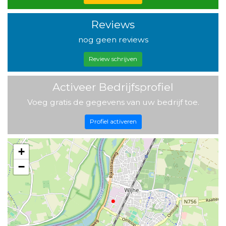
Reviews
nog geen reviews
Review schrijven
Activeer Bedrijfsprofiel
Voeg gratis de gegevens van uw bedrijf toe.
Profiel activeren
+
−