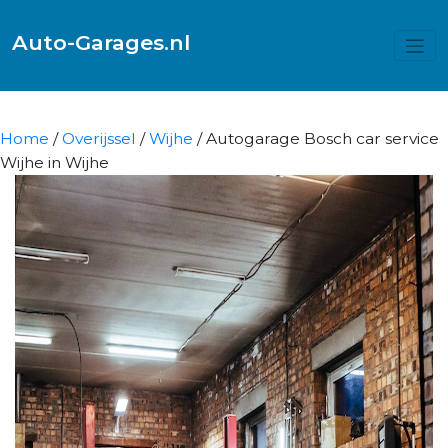
Auto-Garages.nl
Home
/
Overijssel
/
Wijhe
/ Autogarage Bosch car service
Wijhe in Wijhe