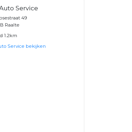
Auto Service
osestraat 49
B Raalte
nd 1.2km
uto Service bekijken