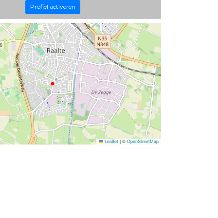
Profiel activeren
Leaflet
|
©
OpenStreetMap