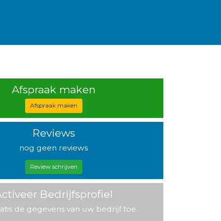
Afspraak maken
Afspraak maken
Reviews
nog geen reviews
Review schrijven
ctiveer Bedrijfsprofiel
atis de gegevens van uw bedrijf toe.