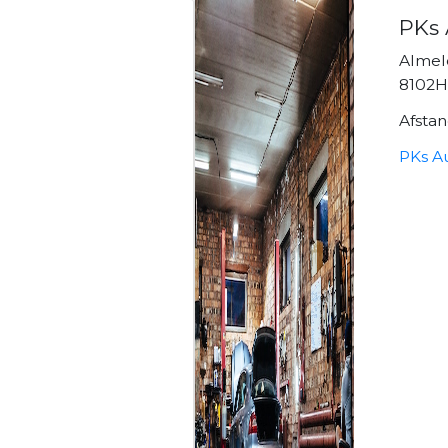
PKs 
Almel
8102H
Afsta
PKs A