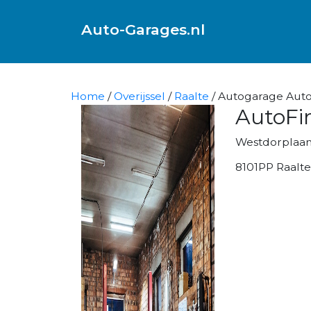
Auto-Garages.nl
Home
/
Overijssel
/
Raalte
/ Autogarage AutoF
AutoFir
Westdorplaan
8101PP Raalte