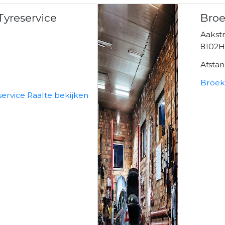
 Tyreservice
Broe
Aakstr
8102H
Afsta
Broek
service Raalte bekijken