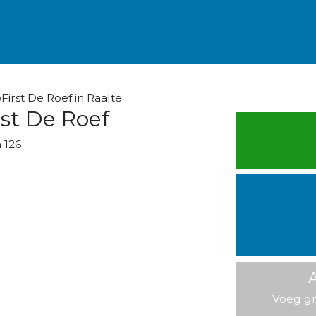
irst De Roef in Raalte
st De Roef
 126
A
Voeg gr