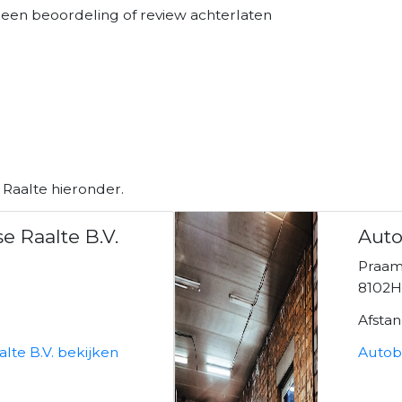
 een beoordeling of review achterlaten
 Raalte hieronder.
e Raalte B.V.
Auto
Praams
8102H
Afsta
lte B.V. bekijken
Autobe