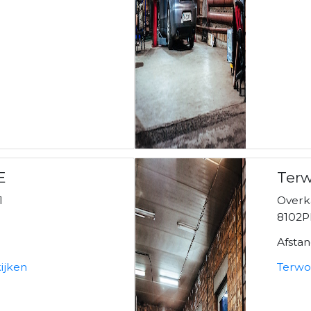
E
Terw
1
Over
8102P
Afstan
ijken
Terwo