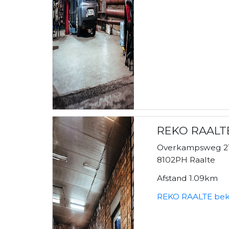
REKO RAALT
Overkampsweg 2
8102PH Raalte
Afstand 1.09km
REKO RAALTE bek