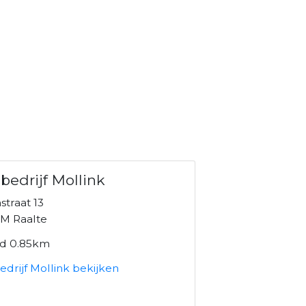
bedrijf Mollink
traat 13
M Raalte
nd 0.85km
drijf Mollink bekijken