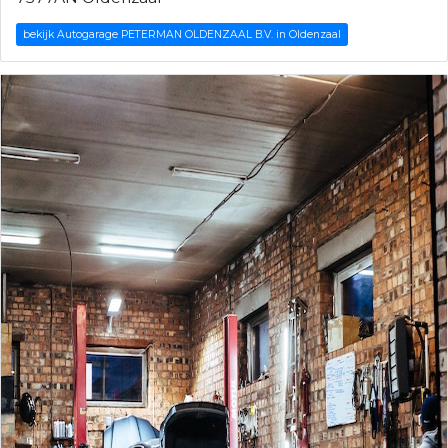
bekijk Autogarage PETERMAN OLDENZAAL B.V. in Oldenzaal