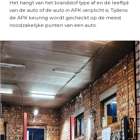
Het hangt van het brandstof type af en de leeftijd
van de auto of de auto in APK verplicht is. Tijdens
de APK keuring wordt gecheckt op de meest
noodzakelijke punten van een auto.