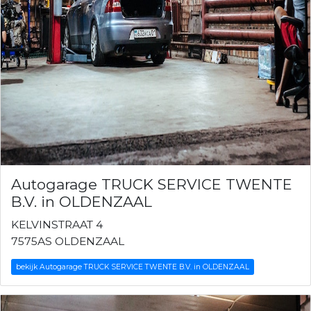
Autogarage TRUCK SERVICE TWENTE
B.V. in OLDENZAAL
KELVINSTRAAT 4
7575AS OLDENZAAL
bekijk Autogarage TRUCK SERVICE TWENTE B.V. in OLDENZAAL