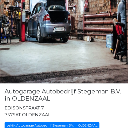
Autogarage Autobedrijf Stegeman B.V.
in OLDENZAAL
EDISONSTRAAT 7
7575AT OLDENZAAL
bekijk Autogarage Autobedrijf Stegeman B.V. in OLDENZAAL