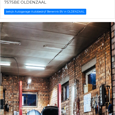
7575BE OLDENZAAL
bekijk Autogarage Autobedrijf Benerink BV in OLDENZAAL