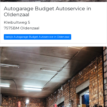
Autogarage Budget Autoservice in
Oldenzaal
Kleibultweg 5
7575BM Oldenzaal
bekijk Autogarage Budget Autoservice in Oldenzaal