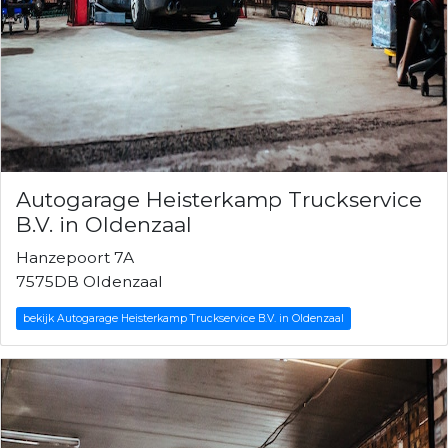
Autogarage Heisterkamp Truckservice
B.V. in Oldenzaal
Hanzepoort 7A
7575DB Oldenzaal
bekijk Autogarage Heisterkamp Truckservice B.V. in Oldenzaal