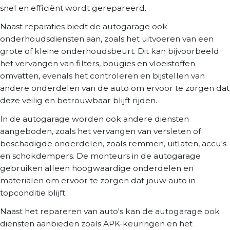
snel en efficiënt wordt gerepareerd.
Naast reparaties biedt de autogarage ook
onderhoudsdiensten aan, zoals het uitvoeren van een
grote of kleine onderhoudsbeurt. Dit kan bijvoorbeeld
het vervangen van filters, bougies en vloeistoffen
omvatten, evenals het controleren en bijstellen van
andere onderdelen van de auto om ervoor te zorgen dat
deze veilig en betrouwbaar blijft rijden.
In de autogarage worden ook andere diensten
aangeboden, zoals het vervangen van versleten of
beschadigde onderdelen, zoals remmen, uitlaten, accu's
en schokdempers. De monteurs in de autogarage
gebruiken alleen hoogwaardige onderdelen en
materialen om ervoor te zorgen dat jouw auto in
topconditie blijft.
Naast het repareren van auto's kan de autogarage ook
diensten aanbieden zoals APK-keuringen en het