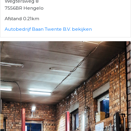
Wegtersweg 8
7556BR Hengelo
Afstand 0.21km
Autobedrijf Baan Twente B.V. bekijken