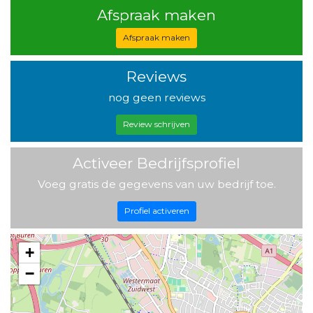
Afspraak maken
Afspraak maken
Reviews
nog geen reviews
Review schrijven
Activeer Bedrijfsprofiel
Voeg gratis de gegevens van uw bedrijf toe.
Profiel activeren
+
−