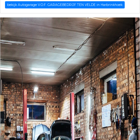
bekijk Autogarage V.O.F. GARAGEBEDRIJF TEN VELDE in Harbrinkhoek