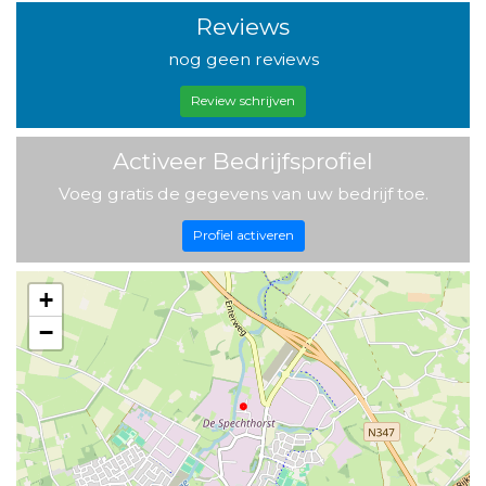
Reviews
nog geen reviews
Review schrijven
Activeer Bedrijfsprofiel
Voeg gratis de gegevens van uw bedrijf toe.
Profiel activeren
+
−