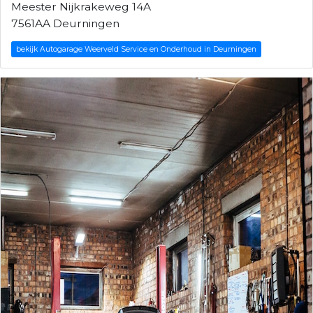
Meester Nijkrakeweg 14A
7561AA Deurningen
bekijk Autogarage Weerveld Service en Onderhoud in Deurningen