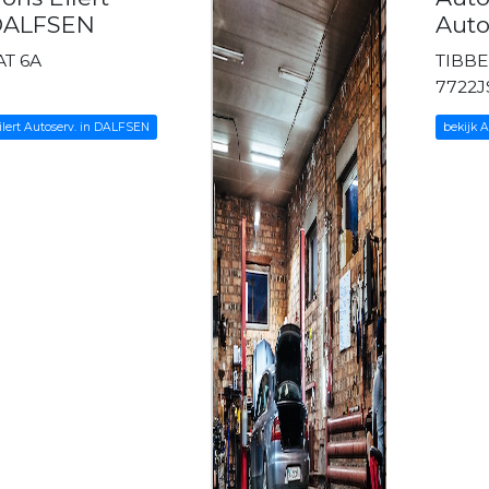
 DALFSEN
Auto
T 6A
TIBBE
N
7722J
ilert Autoserv. in DALFSEN
bekijk 