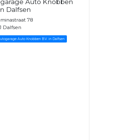
ogarage Auto Knobben
 in Dalfsen
lminastraat 78
J Dalfsen
Autogarage Auto Knobben B.V. in Dalfsen