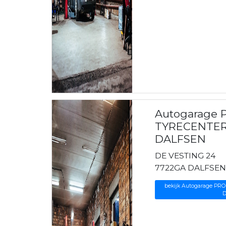
Autogarage 
TYRECENTER
DALFSEN
DE VESTING 24
7722GA DALFSE
bekijk Autogarage P