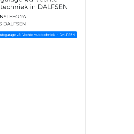
techniek in DALFSEN
NSTEEG 2A
S DALFSEN
Autogarage v/d Vechte Autotechniek in DALFSEN