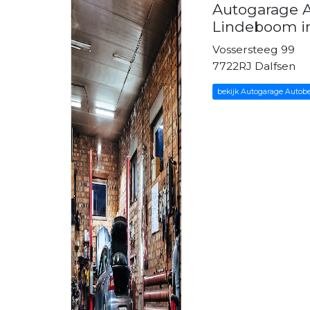
Autogarage A
Lindeboom in
Vossersteeg 99
7722RJ Dalfsen
bekijk Autogarage Autobe