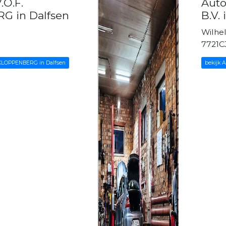
.O.F.
Aut
 in Dalfsen
B.V.
Wilhe
7721C
. KLOPPENBERG in Dalfsen
bekijk 