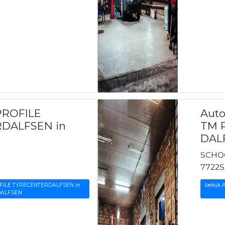
PROFILE
Aut
DALFSEN in
TM R
DAL
SCHO
N
7722
ROFILE TYRECENTERDALFSEN in
bekijk
DALFSEN