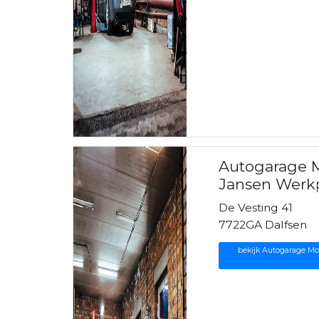
Autogarage 
Jansen Werkp
De Vesting 41
7722GA Dalfsen
bekijk Autogarage Mo