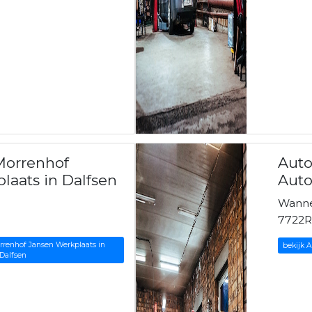
Morrenhof
Aut
laats in Dalfsen
Auto
Wanne
7722R
rrenhof Jansen Werkplaats in
bekijk 
Dalfsen