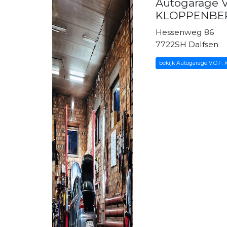
Autogarage V
KLOPPENBERG
Hessenweg 86
7722SH Dalfsen
bekijk Autogarage V.O.F