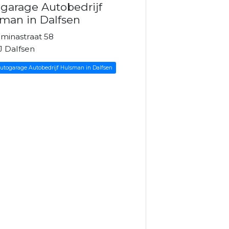
garage Autobedrijf
man in Dalfsen
minastraat 58
J Dalfsen
Autogarage Autobedrijf Hulsman in Dalfsen