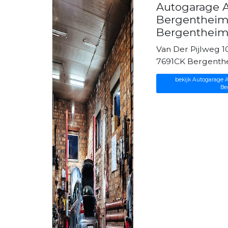
Autogarage A
Bergentheim 
Bergenthei
Van Der Pijlweg 1
7691CK Bergenth
bekijk Autogarage A
Be