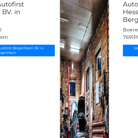
utofirst
Auto
BV. in
Hess
m
Ber
0
Boere
eim
7691P
utofirst Bergentheim BV. in
be
rgentheim