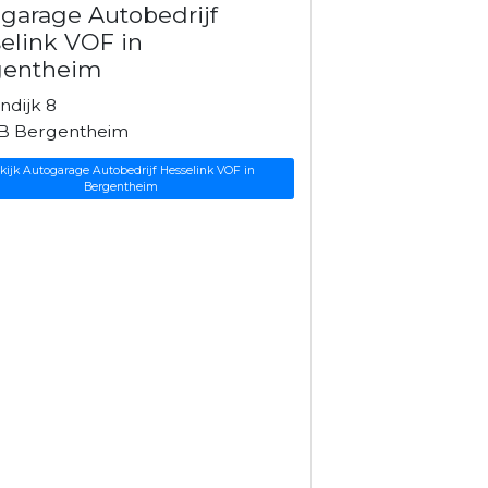
garage Autobedrijf
elink VOF in
gentheim
ndijk 8
B Bergentheim
kijk Autogarage Autobedrijf Hesselink VOF in
Bergentheim