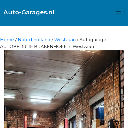
Auto-Garages.nl
Home
/
Noord holland
/
Westzaan
/ Autogarage
AUTOBEDRIJF BRAKENHOFF in Westzaan