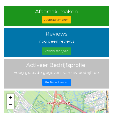
Afspraak maken
Afspraak maken
Reviews
nog geen reviews
Review schrijven
Activeer Bedrijfsprofiel
Voeg gratis de gegevens van uw bedrijf toe.
Profiel activeren
+
−