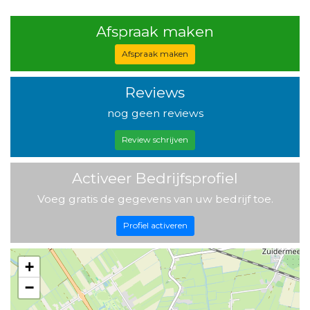
Afspraak maken
Afspraak maken
Reviews
nog geen reviews
Review schrijven
Activeer Bedrijfsprofiel
Voeg gratis de gegevens van uw bedrijf toe.
Profiel activeren
+
−