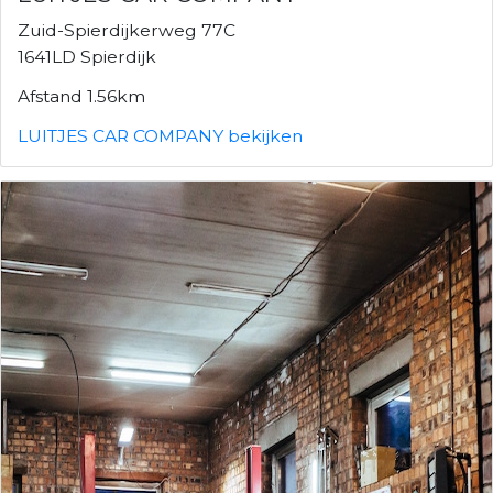
Zuid-Spierdijkerweg 77C
1641LD Spierdijk
Afstand 1.56km
LUITJES CAR COMPANY bekijken