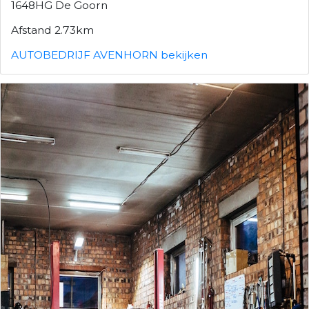
1648HG De Goorn
Afstand 2.73km
AUTOBEDRIJF AVENHORN bekijken