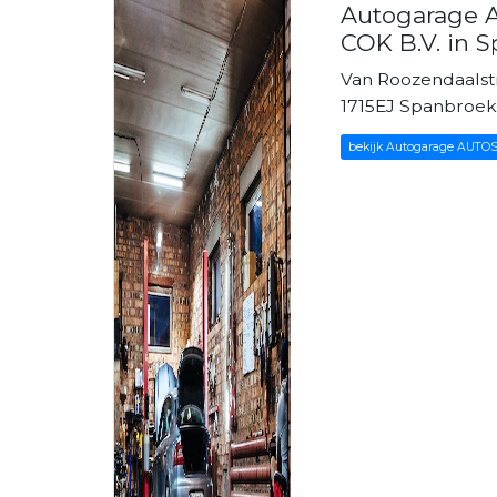
Autogarage
COK B.V. in 
Van Roozendaalstr
1715EJ Spanbroe
bekijk Autogarage AUTOS