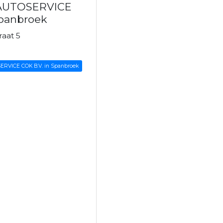
 AUTOSERVICE
Spanbroek
aat 5
k
ERVICE COK B.V. in Spanbroek