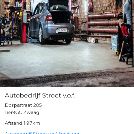
Autobedrijf Stroet v.o.f.
Dorpsstraat 205
1689GC Zwaag
Afstand 1.97km
Autobedrijf Stroet v.o.f. bekijken