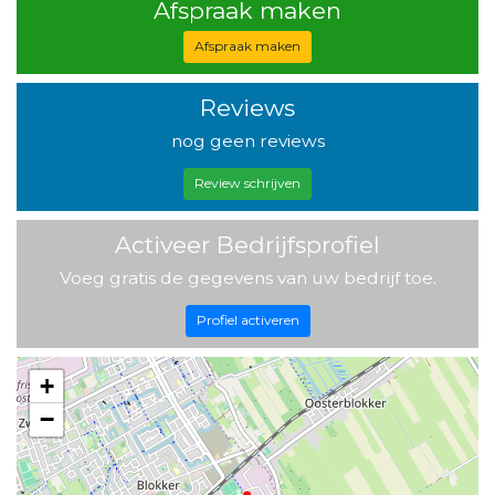
Afspraak maken
Afspraak maken
Reviews
nog geen reviews
Review schrijven
Activeer Bedrijfsprofiel
Voeg gratis de gegevens van uw bedrijf toe.
Profiel activeren
+
−