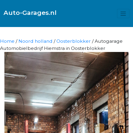
Auto-Garages.nl
Home
/
Noord holland
/
Oosterblokker
/ Autogarage
Automobielbedrijf Hiemstra in Oosterblokker