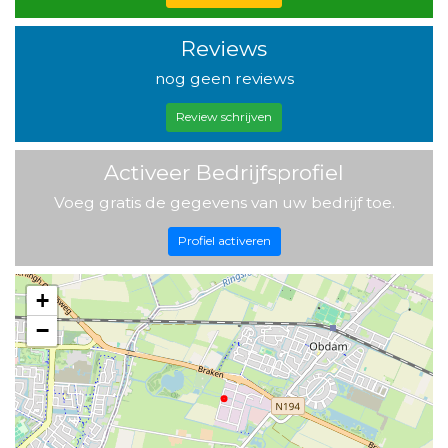
Reviews
nog geen reviews
Review schrijven
Activeer Bedrijfsprofiel
Voeg gratis de gegevens van uw bedrijf toe.
Profiel activeren
+
−