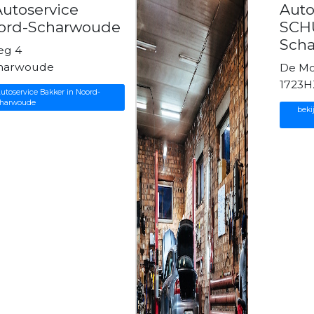
utoservice
Aut
oord-Scharwoude
SCHU
Sch
eg 4
charwoude
De Mo
1723H
utoservice Bakker in Noord-
harwoude
bek