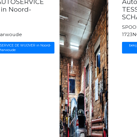
 AUTOSERVICE
Aut
in Noord-
TES
SC
SPOOR
harwoude
1723
OSERVICE DE WUIJVER in Noord-
beki
harwoude