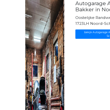
Autogarage A
Bakker in N
Oostelijke Randw
1723LH Noord-S
bekijk Autogarage A
Sc