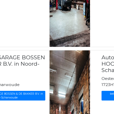
 GARAGE BOSSEN
Aut
B.V. in Noord-
HOO
Sch
Oester
charwoude
1723
GE BOSSEN & DE BAKKER B.V. in
be
-Scharwoude