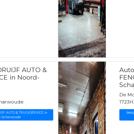
DRUIJF AUTO &
Aut
E in Noord-
FEN
Sch
De Mo
charwoude
1723H
UIJF AUTO & TRUCKSERVICE in
beki
-Scharwoude