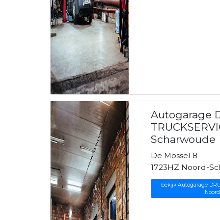
Autogarage 
TRUCKSERVIC
Scharwoude
De Mossel 8
1723HZ Noord-S
bekijk Autogarage DR
Noord