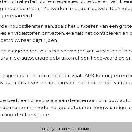
n om allerlei soorten reparaties uit te voeren, van klein
rvangen van de motor. Ze werken met de nieuwste techno
t gerepareerd.
nderhoudsdiensten aan, zoals het uitvoeren van een grote
gies en vloeistoffen omvatten, evenals het controleren en
betrouwbaar blijft rijden.
en aangeboden, zoals het vervangen van versleten of b
eurs in de autogarage gebruiken alleen hoogwaardige on
garage ook diensten aanbieden zoals APK-keuringen en het
k gratis advies en tips aan voor het onderhoud van jou
e biedt een breed scala aan diensten aan om jouw auto i
eerde monteurs, moderne apparatuur en hoogwaardige on
 in noord-scharwoude.
privacy
-
disclaimer
-
cookies