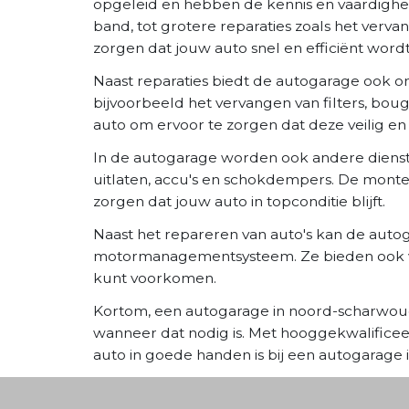
opgeleid en hebben de kennis en vaardighede
band, tot grotere reparaties zoals het ve
zorgen dat jouw auto snel en efficiënt word
Naast reparaties biedt de autogarage ook o
bijvoorbeeld het vervangen van filters, bou
auto om ervoor te zorgen dat deze veilig en 
In de autogarage worden ook andere dienst
uitlaten, accu's en schokdempers. De mont
zorgen dat jouw auto in topconditie blijft.
Naast het repareren van auto's kan de auto
motormanagementsysteem. Ze bieden ook vaa
kunt voorkomen.
Kortom, een autogarage in noord-scharwoud
wanneer dat nodig is. Met hooggekwalific
auto in goede handen is bij een autogarage