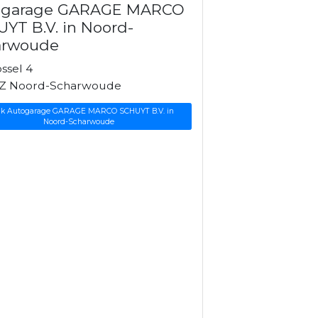
ogarage GARAGE MARCO
YT B.V. in Noord-
arwoude
ssel 4
Z Noord-Scharwoude
ijk Autogarage GARAGE MARCO SCHUYT B.V. in
Noord-Scharwoude