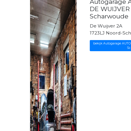
Autogarage
DE WUIJVER 
Scharwoude
De Wuijver 2A
1723LJ Noord-Sc
bekijk Autogarage AUT
Sc