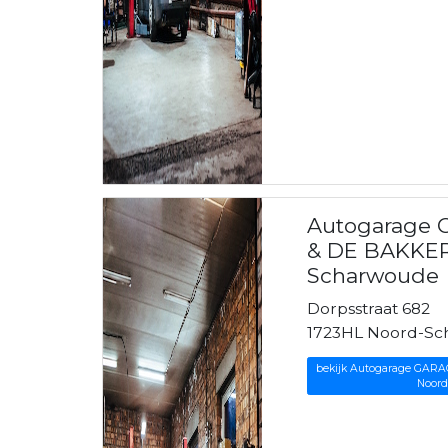
Autogarage
& DE BAKKER 
Scharwoude
Dorpsstraat 682
1723HL Noord-S
bekijk Autogarage GARA
Noord