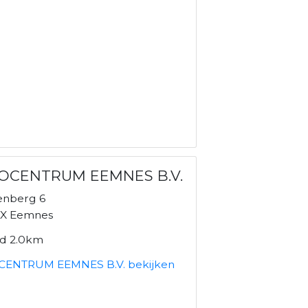
OCENTRUM EEMNES B.V.
nberg 6
X Eemnes
nd 2.0km
ENTRUM EEMNES B.V. bekijken