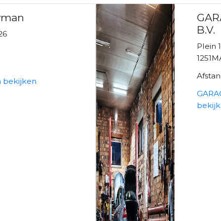
wman
GAR
B.V.
26
Plein 
1251M
Afsta
bekijken
GARAG
bekij