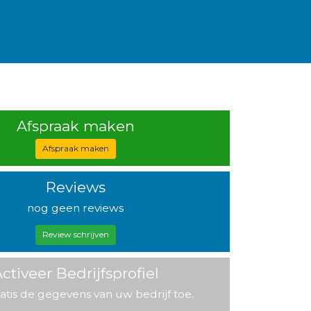
Afspraak maken
Afspraak maken
Reviews
nog geen reviews
Review schrijven
ctiveer Bedrijfsprofiel
atis de gegevens van uw bedrijf toe.