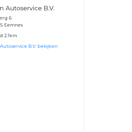
n Autoservice B.V.
erg 6
S Eemnes
nd 2.1km
Autoservice B.V. bekijken