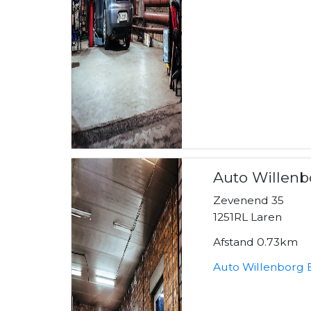
Auto Willenb
Zevenend 35
1251RL Laren
Afstand 0.73km
Auto Willenborg B