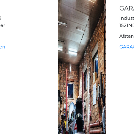
GAR
9
Indus
er
1521N
Afsta
ken
GARAG