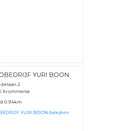
OBEDRIJF YURI BOON
ddelaan 2
K Krommenie
nd 0.94km
EDRIJF YURI BOON bekijken