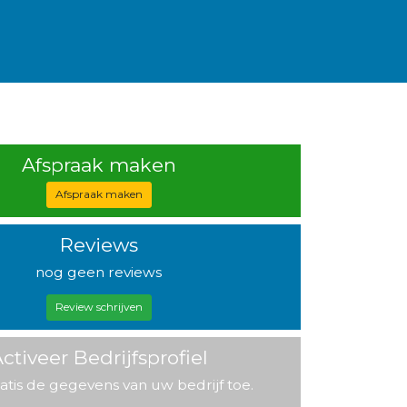
Afspraak maken
Afspraak maken
Reviews
nog geen reviews
Review schrijven
ctiveer Bedrijfsprofiel
atis de gegevens van uw bedrijf toe.