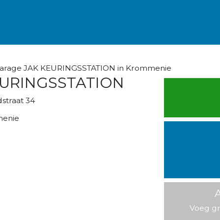
garage JAK KEURINGSSTATION in Krommenie
EURINGSSTATION
straat 34
menie
A
Voeg gr