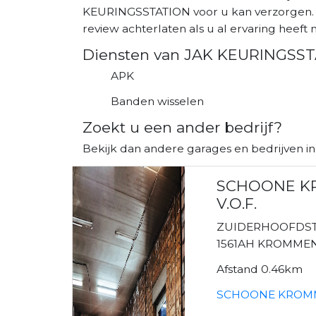
KEURINGSSTATION voor u kan verzorgen. T
review achterlaten als u al ervaring heeft m
Diensten van JAK KEURINGSS
APK
Banden wisselen
Zoekt u een ander bedrijf?
Bekijk dan andere garages en bedrijven i
SCHOONE K
V.O.F.
ZUIDERHOOFDST
1561AH KROMME
Afstand 0.46km
SCHOONE KROMMEN