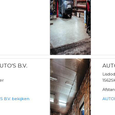
UTO'S B.V.
AUT
Lisdo
er
1562S
Afsta
 B.V. bekijken
AUTOB