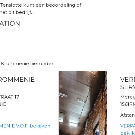
enslotte kunt een beoordeling of
et dit bedrijf.
TATION
n Krommenie hieronder.
ROMMENIE
VER
SER
RAAT 17
Mercur
NIE
1561P
Afsta
IE V.O.F. bekijken
VERP
bekij