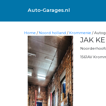
Auto-Garages.nl
Home
/
Noord holland
/
Krommenie
/ Auto
JAK K
Noorderhoofd
1561AV Krom