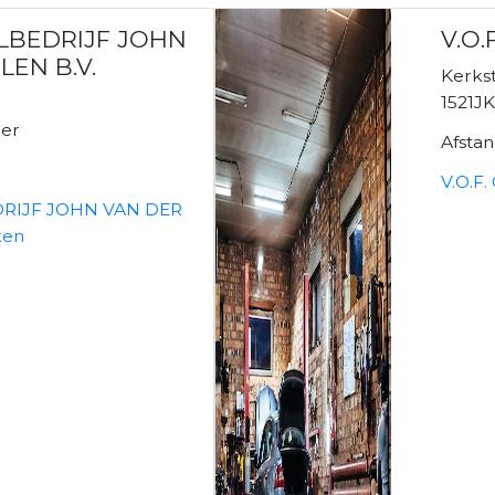
LBEDRIJF JOHN
V.O.
EN B.V.
Kerkst
1521J
er
Afsta
V.O.F
RIJF JOHN VAN DER
ken