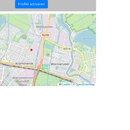
Profiel activeren
Leaflet
|
©
OpenStreetMap