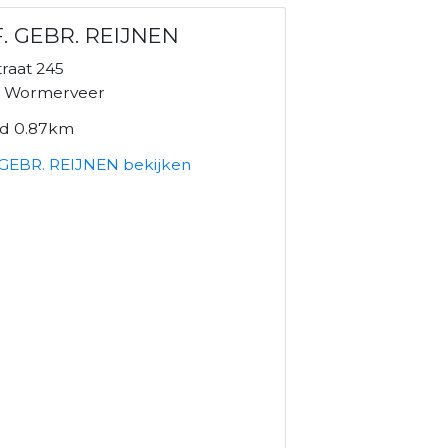
F. GEBR. REIJNEN
raat 245
K Wormerveer
nd 0.87km
. GEBR. REIJNEN bekijken